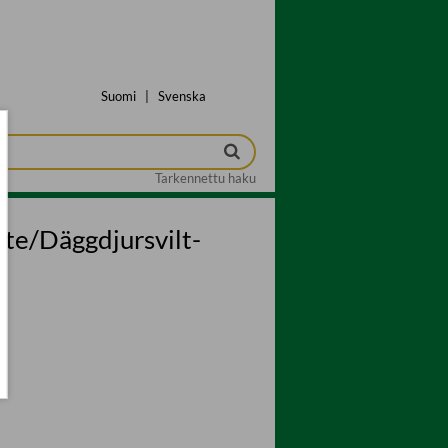
Suomi
|
Svenska
Tarkennettu haku
ste/Däggdjursvilt-