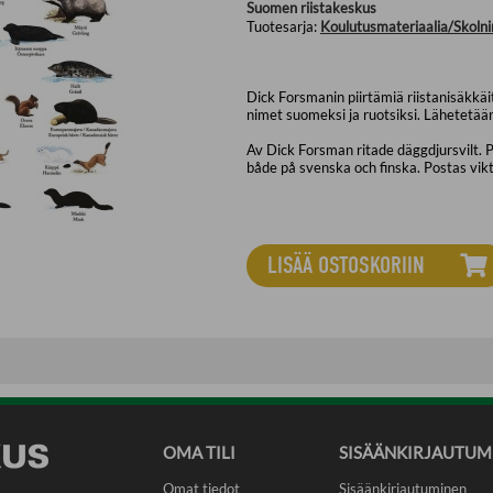
Suomen riistakeskus
Tuotesarja:
Koulutusmateriaalia/Skolni
Dick Forsmanin piirtämiä riistanisäkkäi
nimet suomeksi ja ruotsiksi. Lähetetään
Av Dick Forsman ritade däggdjursvilt.
både på svenska och finska. Postas vikt
LISÄÄ OSTOSKORIIN
OMA TILI
SISÄÄNKIRJAUTUM
Omat tiedot
Sisäänkirjautuminen