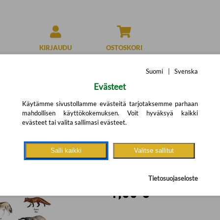
KIRJAUDU
OSTOSKORI
Suomi
|
Svenska
Evästeet
Käytämme sivustollamme evästeitä tarjotaksemme parhaan
mahdollisen käyttökokemuksen. Voit hyväksyä kaikki
Riistanisäkkäät-juli
evästeet tai valita sallimasi evästeet.
poster
(Arvostelut: 14)
Salli kaikki
Valitse sallitut
Tietosuojaseloste
1,50 €