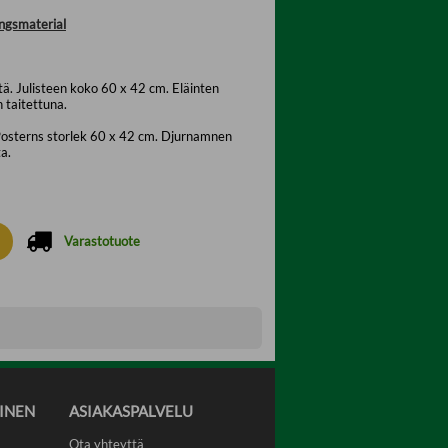
ngsmaterial
tä. Julisteen koko 60 x 42 cm. Eläinten
 taitettuna.
 Posterns storlek 60 x 42 cm. Djurnamnen
a.
Varastotuote
INEN
ASIAKASPALVELU
Ota yhteyttä