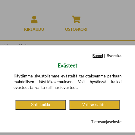
KIRJAUDU
OSTOSKORI
Suomi
|
Svenska
Evästeet
Käytämme sivustollamme evästeitä tarjotaksemme parhaan
mahdollisen käyttökokemuksen. Voit hyväksyä kaikki
stakeskuksen verkkokauppa -verkkokauppaa (https://kauppa.riista.fi/). Selos
evästeet tai valita sallimasi evästeet.
ssa edellytetään, että lain piiriin kuuluvien verkkopalvelujen on oltava saavutet
olinen asiantuntijaorganisaatio.
Salli kaikki
Valitse sallitut
ittain.
Tietosuojaseloste