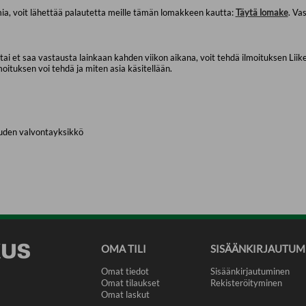
a, voit lähettää palautetta meille tämän lomakkeen kautta:
Täytä lomake
. Va
i et saa vastausta lainkaan kahden viikon aikana, voit tehdä ilmoituksen Liiken
moituksen voi tehdä ja miten asia käsitellään.
uden valvontayksikkö
OMA TILI
SISÄÄNKIRJAUTUM
Omat tiedot
Sisäänkirjautuminen
Omat tilaukset
Rekisteröityminen
Omat laskut