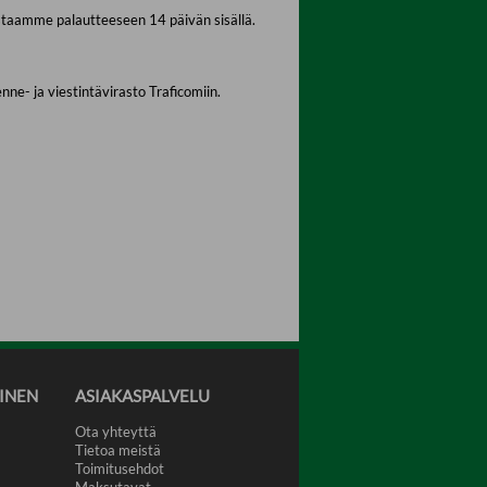
staamme palautteeseen 14 päivän sisällä.
ne- ja viestintävirasto Traficomiin.
INEN
ASIAKASPALVELU
Ota yhteyttä
Tietoa meistä
Toimitusehdot