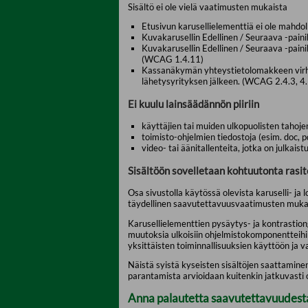
Sisältö ei ole vielä vaatimusten mukaista
Etusivun karusellielementtiä ei ole mahdo
Kuvakarusellin Edellinen / Seuraava -painik
Kuvakarusellin Edellinen / Seuraava -painik
(WCAG 1.4.11)
Kassanäkymän yhteystietolomakkeen virheil
lähetysyrityksen jälkeen. (WCAG 2.4.3, 4.
Ei kuulu lainsäädännön piiriin
käyttäjien tai muiden ulkopuolisten tahojen
toimisto-ohjelmien tiedostoja (esim. doc, p
video- tai äänitallenteita, jotka on julkai
Sisältöön sovelletaan kohtuutonta rasit
Osa sivustolla käytössä olevista karuselli- ja
täydellinen saavutettavuusvaatimusten mukaisu
Karusellielementtien pysäytys- ja kontrasti
muutoksia ulkoisiin ohjelmistokomponentteihin
yksittäisten toiminnallisuuksien käyttöön ja
Näistä syistä kyseisten sisältöjen saattamine
parantamista arvioidaan kuitenkin jatkuvasti 
Anna palautetta saavutettavuudesta 