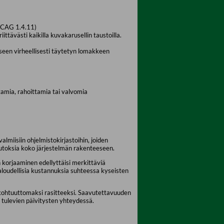
(WCAG 1.4.11)
ttävästi kaikilla kuvakarusellin taustoilla.
seen virheellisesti täytetyn lomakkeen
ttamia, rahoittamia tai valvomia
lmiisiin ohjelmistokirjastoihin, joiden
uutoksia koko järjestelmän rakenteeseen.
korjaaminen edellyttäisi merkittäviä
aloudellisia kustannuksia suhteessa kyseisten
 kohtuuttomaksi rasitteeksi. Saavutettavuuden
 tulevien päivitysten yhteydessä.