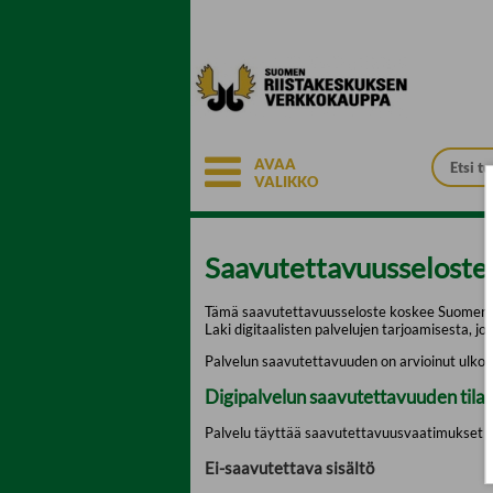
Siirry pääsisältöön
AVAA
VALIKKO
Saavutettavuusseloste
Tämä saavutettavuusseloste koskee Suomen rii
Laki digitaalisten palvelujen tarjoamisesta, jo
Palvelun saavutettavuuden on arvioinut ulkopu
Digipalvelun saavutettavuuden tila
Palvelu täyttää saavutettavuusvaatimukset os
Ei-saavutettava sisältö