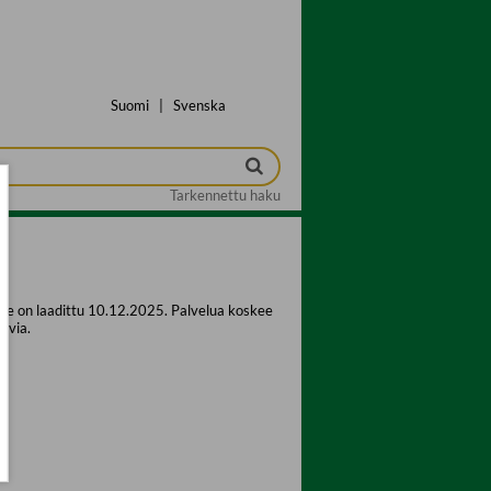
Suomi
|
Svenska
Tarkennettu haku
te on laadittu 10.12.2025. Palvelua koskee
tavia.