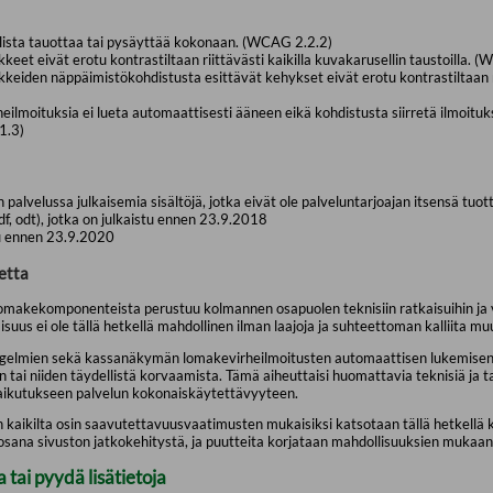
llista tauottaa tai pysäyttää kokonaan. (WCAG 2.2.2)
keet eivät erotu kontrastiltaan riittävästi kaikilla kuvakarusellin taustoilla. 
keiden näppäimistökohdistusta esittävät kehykset eivät erotu kontrastiltaan rii
moituksia ei lueta automaattisesti ääneen eikä kohdistusta siirretä ilmoituk
1.3)
 palvelussa julkaisemia sisältöjä, jotka eivät ole palveluntarjoajan itsensä tuo
df, odt), jotka on julkaistu ennen 23.9.2018
stu ennen 23.9.2020
etta
 lomakekomponenteista perustuu kolmannen osapuolen teknisiin ratkaisuihin ja va
us ei ole tällä hetkellä mahdollinen ilman laajoja ja suhteettoman kalliita m
ongelmien sekä kassanäkymän lomakevirheilmoitusten automaattisen lukemisen 
 tai niiden täydellistä korvaamista. Tämä aiheuttaisi huomattavia teknisiä ja t
 vaikutukseen palvelun kokonaiskäytettävyyteen.
n kaikilta osin saavutettavuusvaatimusten mukaisiksi katsotaan tällä hetkellä
osana sivuston jatkokehitystä, ja puutteita korjataan mahdollisuuksien mukaan
tai pyydä lisätietoja