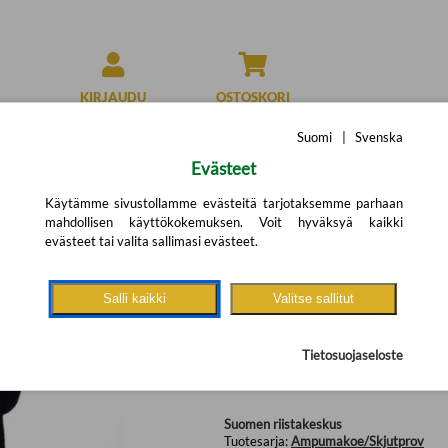
KIRJAUDU
OSTOSKORI
Suomi
|
Svenska
Evästeet
Käytämme sivustollamme evästeitä tarjotaksemme parhaan
mahdollisen käyttökokemuksen. Voit hyväksyä kaikki
Ampumakokeen hirvi
evästeet tai valita sallimasi evästeet.
Älgtavla till skjutpr
(Arvostelut: 11)
Salli kaikki
Valitse sallitut
14,50 €
Tietosuojaseloste
Suomen riistakeskus
Tuotesarja:
Ampumakoe/Skjutprov