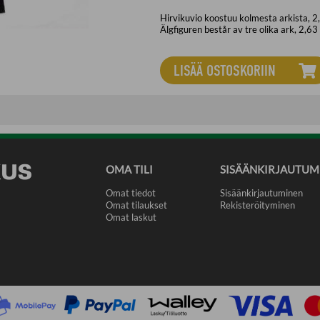
Hirvikuvio koostuu kolmesta arkista, 2
Älgfiguren består av tre olika ark, 2,6
LISÄÄ OSTOSKORIIN
OMA TILI
SISÄÄNKIRJAUTUM
Omat tiedot
Sisäänkirjautuminen
Omat tilaukset
Rekisteröityminen
Omat laskut