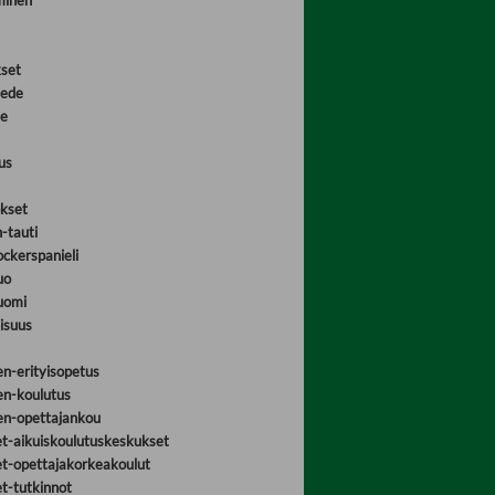
minen
set
iede
ne
us
okset
-tauti
ckerspanieli
uo
uomi
isuus
en-erityisopetus
en-koulutus
en-opettajankou
et-aikuiskoulutuskeskukset
et-opettajakorkeakoulut
et-tutkinnot