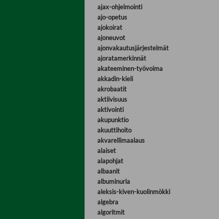
ajax-ohjelmointi
ajo-opetus
ajokoirat
ajoneuvot
ajonvakautusjärjestelmät
ajoratamerkinnät
akateeminen-työvoima
akkadin-kieli
akrobaatit
aktiivisuus
aktivointi
akupunktio
akuuttihoito
akvarellimaalaus
alaiset
alapohjat
albaanit
albuminuria
aleksis-kiven-kuolinmökki
algebra
algoritmit