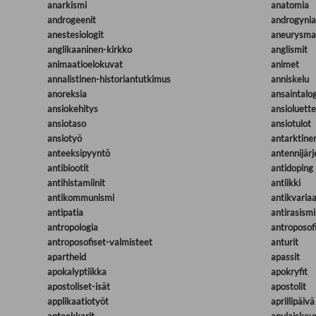
anarkismi
anatomia
androgeenit
androgynia
anestesiologit
aneurysma
anglikaaninen-kirkko
anglismit
animaatioelokuvat
animet
annalistinen-historiantutkimus
anniskelu
anoreksia
ansaintalog
ansiokehitys
ansioluette
ansiotaso
ansiotulot
ansiotyö
antarktine
anteeksipyyntö
antennijär
antibiootit
antidoping
antihistamiinit
antiikki
antikommunismi
antikvariaa
antipatia
antirasismi
antropologia
antroposof
antroposofiset-valmisteet
anturit
apartheid
apassit
apokalyptiikka
apokryfit
apostoliset-isät
apostolit
applikaatiotyöt
aprillipäivä