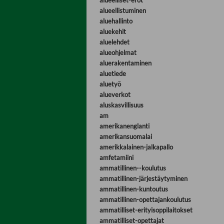
alueelliset-erot
alueellistuminen
aluehallinto
aluekehit
aluelehdet
alueohjelmat
aluerakentaminen
aluetiede
aluetyö
alueverkot
aluskasvillisuus
am
amerikanenglanti
amerikansuomalai
amerikkalainen-jalkapallo
amfetamiini
ammatillinen--koulutus
ammatillinen-järjestäytyminen
ammatillinen-kuntoutus
ammatillinen-opettajankoulutus
ammatilliset-erityisoppilaitokset
ammatilliset-opettajat