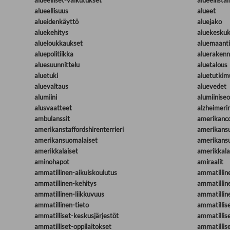
alueelliset-vaikutukset
alueellista
alueellisuus
alueet
alueidenkäyttö
aluejako
aluekehitys
aluekeskuk
alueloukkaukset
aluemaant
aluepolitiikka
alueraken
aluesuunnittelu
aluetalous
aluetuki
aluetutkim
aluevaltaus
aluevedet
alumiini
alumiinise
alusvaatteet
alzheimerin
ambulanssit
amerikanco
amerikanstaffordshirenterrieri
amerikans
amerikansuomalaiset
amerikans
amerikkalaiset
amerikkala
aminohapot
amiraalit
ammatillinen-aikuiskoulutus
ammatillin
ammatillinen-kehitys
ammatillin
ammatillinen-liikkuvuus
ammatillin
ammatillinen-tieto
ammatillis
ammatilliset-keskusjärjestöt
ammatillis
ammatilliset-oppilaitokset
ammatillis