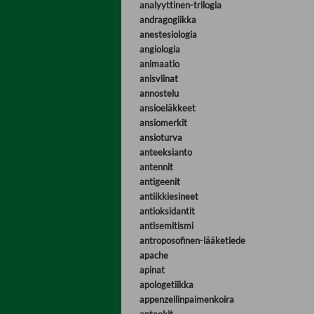
analyyttinen-trilogia
andragogiikka
anestesiologia
angiologia
animaatio
anisviinat
annostelu
ansioeläkkeet
ansiomerkit
ansioturva
anteeksianto
antennit
antigeenit
antiikkiesineet
antioksidantit
antisemitismi
antroposofinen-lääketiede
apache
apinat
apologetiikka
appenzellinpaimenkoira