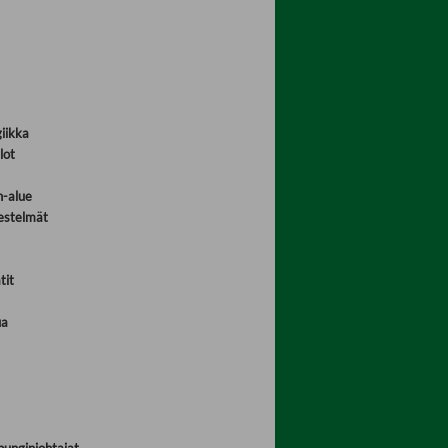
iikka
lot
n-alue
jestelmät
tit
ia