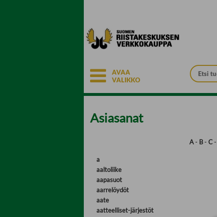
Siirry pääsisältöön
AVAA
VALIKKO
Asiasanat
A
-
B
-
C
a
aaltoliike
aapasuot
aarrelöydöt
aate
aatteelliset-järjestöt