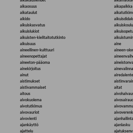
aikakauslehdet
aikamatka
aikaosuus
aikapalkka
aikataulut
aikatutkim
aikido
aikuisdidak
aikuiskasvatus
aikuiskoulu
aikuislukiot
aikuisopet
aikuisten-kielitaitotutkinto
aikuistumi
aikuisuus
aine
aineellinen-kulttuuri
aineen-ol
aineenopettajat
aineenvaih
aineeton-pääoma
aineistonva
ainekirjoitus
ainevalinna
ainut
airedalente
aistimukset
aistinvarai
aistivammaiset
aitat
aitous
aivohalvau
aivokuolema
aivosairau
aivotutkimus
aivovamma
aivovauriot
aivoverenki
aivovienti
ajanhallint
ajankäyttö
ajanlasku
ajattelu
ajatuksen