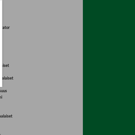
t
trator
laiset
kalaiset
suus
mi
alaiset