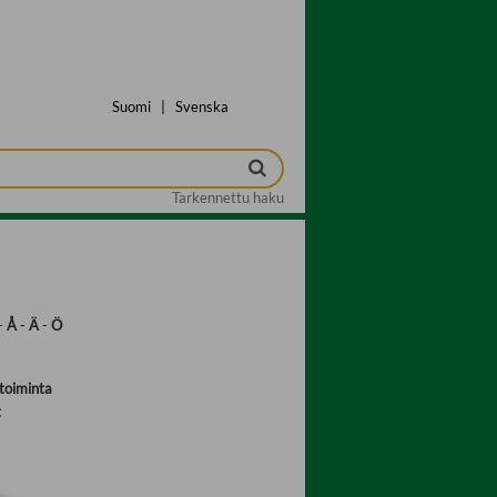
Suomi
|
Svenska
Tarkennettu haku
-
Å
-
Ä
-
Ö
toiminta
t