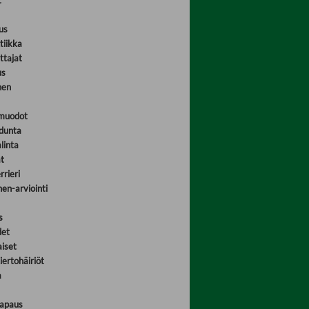
t
us
tiikka
ttajat
us
nen
omuodot
dunta
linta
t
rrieri
nen-arviointi
s
det
iset
ertohäiriöt
a
vapaus