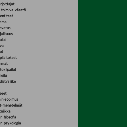
joittajat
-toimiva-väestö
entiteet
sema
svatus
allisuus
ulut
va
ot
ilaitokset
hmät
okilpailut
eilu
istysliike
seet
in-sopimus
et-menetelmät
kniikka
n-filosofia
en-psykologia