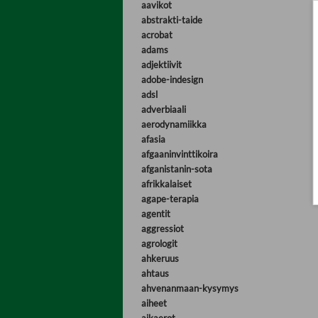
aavikot
abstrakti-taide
acrobat
adams
adjektiivit
adobe-indesign
adsl
adverbiaali
aerodynamiikka
afasia
afgaaninvinttikoira
afganistanin-sota
afrikkalaiset
agape-terapia
agentit
aggressiot
agrologit
ahkeruus
ahtaus
ahvenanmaan-kysymys
aiheet