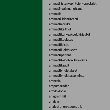
ammatillisten-opintojen-opettajat
ammatinvalinnanohjaus
ammatit
ammatti-identiteetti
ammattietiikka
ammattikeittiöt
ammattikorkeakoulukirjastot
ammattikoulutus
ammattilaiset
ammattiluokitukset
ammattiperinne
ammattitaidoton-työvoima
ammattitaudit
ammattiyhdistykset
ammattiyhdistystoiminta
amnesia
ampumaradat
amyloidoosi
anagrammit
analyysi
analyyttinen-geometria