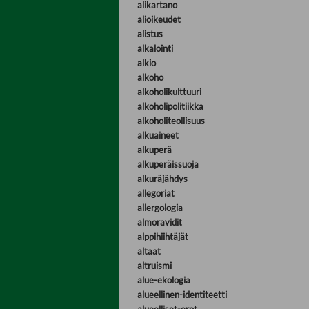
alikartano
alioikeudet
alistus
alkalointi
alkio
alkoho
alkoholikulttuuri
alkoholipolitiikka
alkoholiteollisuus
alkuaineet
alkuperä
alkuperäissuoja
alkuräjähdys
allegoriat
allergologia
almoravidit
alppihiihtäjät
altaat
altruismi
alue-ekologia
alueellinen-identiteetti