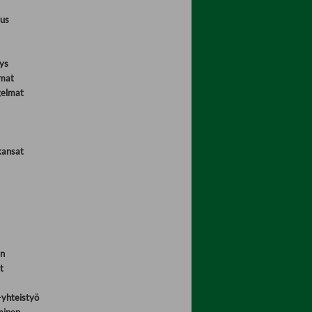
mus
ys
omat
gelmat
kansat
en
t
-yhteistyö