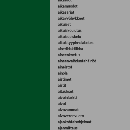
aikaerot
aikamuodot
aikasarjat
aikavyöhykkeet
aikuiset
aikuiskoulutus
aikuisopiskelu
aikuistyypin-diabetes
ainedidaktiikka
aineenkoetus
aineenvaihduntahäiriöt
aineistot
ainola
aistimet
aistit
aitaukset
aivoinfarkti
aivot
aivovammat
aivoverenvuoto
ajankohtaisohjelmat
ajanmittaus