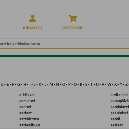
KIRJAUDU
OSTOSKORI
-
D
-
E
-
F
-
G
-
H
-
I
-
J
-
K
-
L
-
M
-
N
-
O
-
P
-
Q
-
R
-
S
-
T
-
U
-
V
-
W
-
X
-
Y
-
Z
a-klinikat
a-vitamiini
aamiaiset
aamupäivä
aapiset
aarnialuee
aarteet
aasialaiset
aatehistoria
aateli
aatteellisuus
aatteet