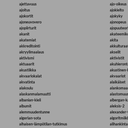
ajettavuus
ajo-oikeus
ajoitus
ajokielto
ajokortit
ajokyky
ajoneuvovero
ajonopeus
ajopiirturit
ajopuuteor
akanit
akateemik
akatemiat
akita
akkreditointi
akkulturaa
akryylimaalaus
akselit
aktivismi
aktivistit
aktuaarit
akuhieront
akustiikka
akustinen-
akvaariokalat
akvaariot
akvatinta
alaikäiset
alakoulu
alankomaal
alaskanmalamuutti
alastomuu
albanian-kieli
albergan-k
albumit
aleksis-2
alemmuudentunne
alexander-
algerian-sota
algoritmiik
alhaisen-lämpötilan-tutkimus
alihankinta