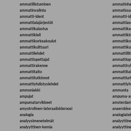
ammatillistuminen
ammatinhar
ammatinvalinta
ammatissa
ammatti-ident
ammatti-id
ammattialajärjestöt
ammattia
ammattikalastus
ammattika
ammattikieli
ammattikirj
ammattikorkeakoulut
ammattiko
ammattikulttuuri
ammattiku
ammattilehdet
ammattiliit
ammattiopettajat
ammattiopp
ammattirakenne
ammattiry
ammattitaito
ammattitait
ammattitutkinnot
ammattiurh
ammattiyhdistyslehdet
ammattiyhd
ammoniakki
ammunta
ampujat
ampuma-a
ampumatarvikkeet
amsterdam
amyotrofinen-lateraaliskleroosi
anaerobis
analogia
analogiate
analyysimenetelmät
analyyttine
analyyttinen-kemia
analyyttin