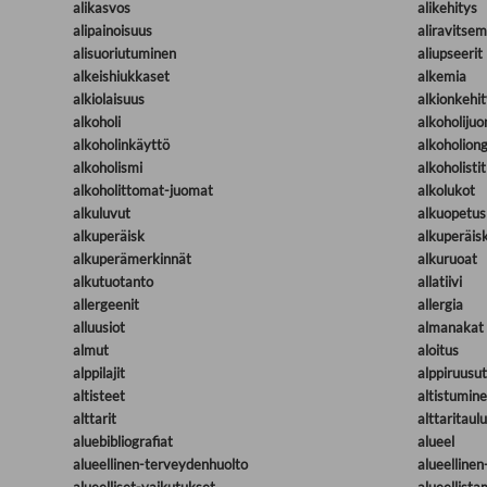
alikasvos
alikehitys
alipainoisuus
aliravitse
alisuoriutuminen
aliupseerit
alkeishiukkaset
alkemia
alkiolaisuus
alkionkehit
alkoholi
alkoholiju
alkoholinkäyttö
alkoholion
alkoholismi
alkoholistit
alkoholittomat-juomat
alkolukot
alkuluvut
alkuopetus
alkuperäisk
alkuperäis
alkuperämerkinnät
alkuruoat
alkutuotanto
allatiivi
allergeenit
allergia
alluusiot
almanakat
almut
aloitus
alppilajit
alppiruusut
altisteet
altistumin
alttarit
alttaritaulu
aluebibliografiat
alueel
alueellinen-terveydenhuolto
alueellinen