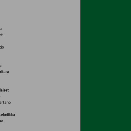
ia
ot
tio
a
kitara
aiset
s
artano
tekniikka
ka