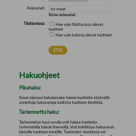
Asiasanat:
listaa asiasanat
Tilattavissa:
Hae vain tilattavissa olevat
tuotteet
Hae vain tulossa olevat tuotteet
Hakuohjeet
Pikahaku:
Sivun yläosan hakulomake hakee tuotteita etsimällä
annettuja hakusanoja kaikista tuotteen kentistä.
Tarkennettu haku:
Tarkennetun haun avulla voit hakea tuotteita
tarkemmilla hakukriteereillä. Voit kohdistaa hakusanat
tietyille tuotteen kentille. Tuotenimi -kentässä voi