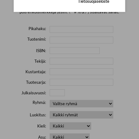
Tietosuojaseloste
Yritä hakea pienemmällä määrällä hakutekijöitä ja jätä
pois erikoismerkkejä (esim. \' " # % & / ) sisältävät sanat.
Pikahaku:
Tuotenimi:
ISBN:
Tekijä:
Kustantaja:
Tuotesarja:
Julkaisuvuosi:
Ryhmä:
Luokitus:
Kieli:
Asu: