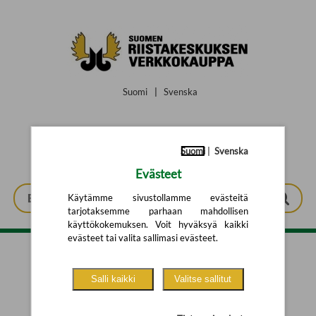
Siirry pääsisältöön
Suomi
|
Svenska
Suomi
|
Svenska
Evästeet
Käytämme sivustollamme evästeitä
tarjotaksemme parhaan mahdollisen
käyttökokemuksen. Voit hyväksyä kaikki
evästeet tai valita sallimasi evästeet.
Tarkennettu haku
Salli kaikki
Valitse sallitut
Yhtään tuotetta ei löytynyt.
Yritä uutta hakua alla olevalla
hakulomakkeella.