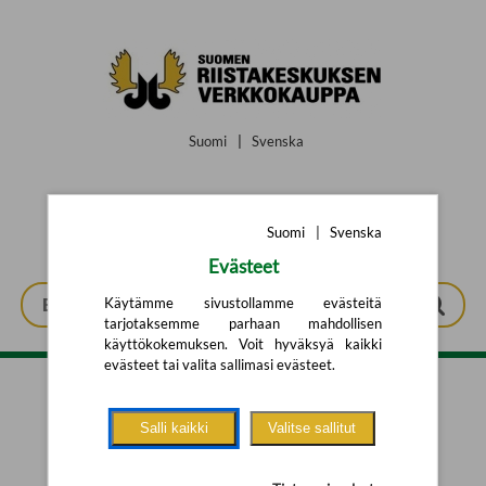
Siirry pääsisältöön
Suomi
|
Svenska
Suomi
|
Svenska
Evästeet
Käytämme sivustollamme evästeitä
tarjotaksemme parhaan mahdollisen
käyttökokemuksen. Voit hyväksyä kaikki
evästeet tai valita sallimasi evästeet.
Tarkennettu haku
Salli kaikki
Valitse sallitut
Yhtään tuotetta ei löytynyt.
Yritä uutta hakua alla olevalla
hakulomakkeella.