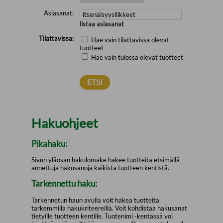
Asiasanat:
listaa asiasanat
Tilattavissa:
Hae vain tilattavissa olevat
tuotteet
Hae vain tulossa olevat tuotteet
Hakuohjeet
Pikahaku:
Sivun yläosan hakulomake hakee tuotteita etsimällä
annettuja hakusanoja kaikista tuotteen kentistä.
Tarkennettu haku:
Tarkennetun haun avulla voit hakea tuotteita
tarkemmilla hakukriteereillä. Voit kohdistaa hakusanat
tietyille tuotteen kentille. Tuotenimi -kentässä voi