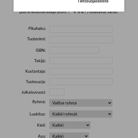
Tietosuojaseloste
Yritä hakea pienemmällä määrällä hakutekijöitä ja jätä
pois erikoismerkkejä (esim. \' " # % & / ) sisältävät sanat.
Pikahaku:
Tuotenimi:
ISBN:
Tekijä:
Kustantaja:
Tuotesarja:
Julkaisuvuosi:
Ryhmä:
Luokitus:
Kieli:
Asu: