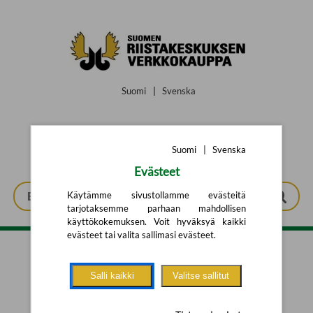
Siirry pääsisältöön
Suomi
|
Svenska
Suomi
|
Svenska
Evästeet
Käytämme sivustollamme evästeitä
tarjotaksemme parhaan mahdollisen
käyttökokemuksen. Voit hyväksyä kaikki
evästeet tai valita sallimasi evästeet.
Tarkennettu haku
Salli kaikki
Valitse sallitut
Yhtään tuotetta ei löytynyt.
Yritä uutta hakua alla olevalla
hakulomakkeella.