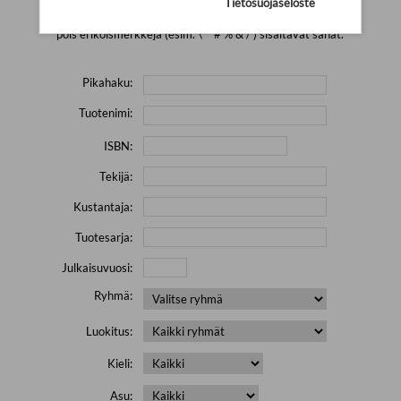
Tietosuojaseloste
Yritä hakea pienemmällä määrällä hakutekijöitä ja jätä
pois erikoismerkkejä (esim. \' " # % & / ) sisältävät sanat.
Pikahaku:
Tuotenimi:
ISBN:
Tekijä:
Kustantaja:
Tuotesarja:
Julkaisuvuosi:
Ryhmä:
Luokitus:
Kieli:
Asu: