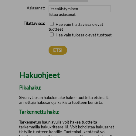
Asiasanat:
listaa asiasanat
Tilattavissa:
Hae vain tilattavissa olevat
tuotteet
Hae vain tulossa olevat tuotteet
Hakuohjeet
Pikahaku:
Sivun yläosan hakulomake hakee tuotteita etsimällä
annettuja hakusanoja kaikista tuotteen kentistä.
Tarkennettu haku:
Tarkennetun haun avulla voit hakea tuotteita
tarkemmilla hakukriteereillä. Voit kohdistaa hakusanat
tietyille tuotteen kentille. Tuotenimi -kentässä voi