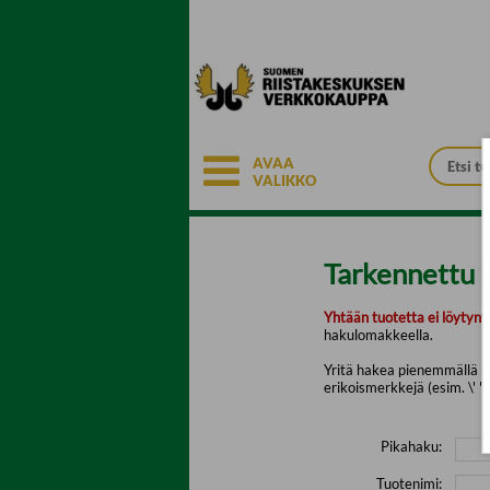
Siirry pääsisältöön
AVAA
VALIKKO
Tarkennettu 
Yhtään tuotetta ei löytyny
hakulomakkeella.
Yritä hakea pienemmällä mä
erikoismerkkejä (esim. \' " 
Pikahaku:
Tuotenimi: