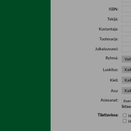
ISBN:
Tekijä:
Kustantaja:
Tuotesarja:
Julkaisuvuosi:
Ryhmä:
Luokitus:
Kieli:
Asu:
Asiasanat:
lista
Tilattavissa:
H
H