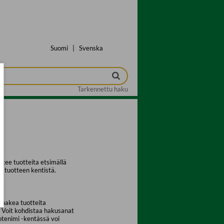
Suomi
|
Svenska
Tarkennettu haku
kee tuotteita etsimällä
a tuotteen kentistä.
 hakea tuotteita
. Voit kohdistaa hakusanat
uotenimi -kentässä voi