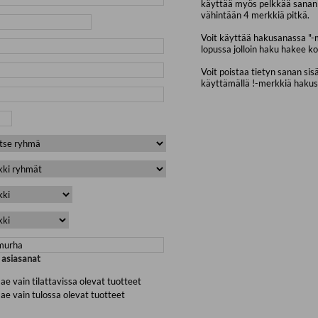
käyttää myös pelkkää sanan 
vähintään 4 merkkiä pitkä.
Voit käyttää hakusanassa "-
lopussa jolloin haku hakee ko
Voit poistaa tietyn sanan sis
käyttämällä !-merkkiä haku
a asiasanat
ae vain tilattavissa olevat tuotteet
ae vain tulossa olevat tuotteet