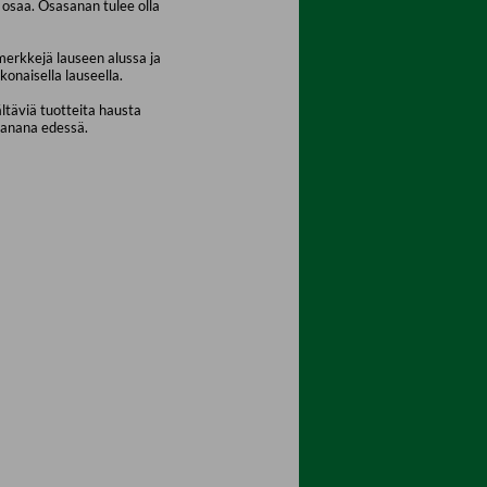
osaa. Osasanan tulee olla
merkkejä lauseen alussa ja
konaisella lauseella.
ältäviä tuotteita hausta
sanana edessä.