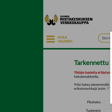
Siirry pääsisältöön
AVAA
VALIKKO
Tarkennettu 
Yhtään tuotetta ei löytyny
hakulomakkeella.
Yritä hakea pienemmällä mä
erikoismerkkejä (esim. \' " 
Pikahaku:
Tuotenimi: