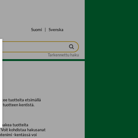
Suomi
|
Svenska
Tarkennettu haku
kee tuotteita etsimällä
a tuotteen kentistä.
 hakea tuotteita
. Voit kohdistaa hakusanat
uotenimi -kentässä voi