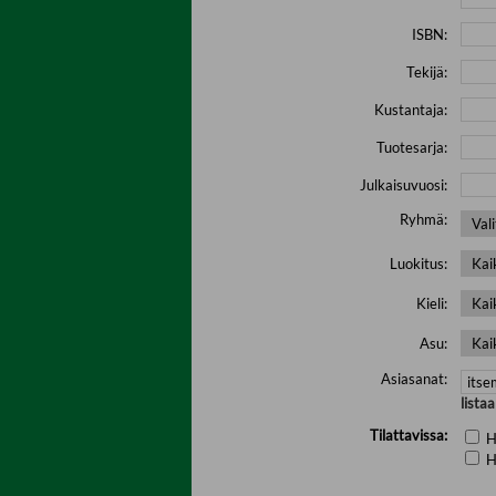
ISBN:
Tekijä:
Kustantaja:
Tuotesarja:
Julkaisuvuosi:
Ryhmä:
Luokitus:
Kieli:
Asu:
Asiasanat:
lista
Tilattavissa:
H
H