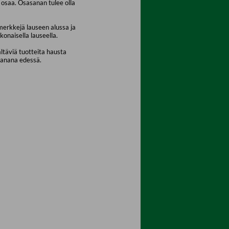
osaa. Osasanan tulee olla
merkkejä lauseen alussa ja
konaisella lauseella.
ältäviä tuotteita hausta
sanana edessä.