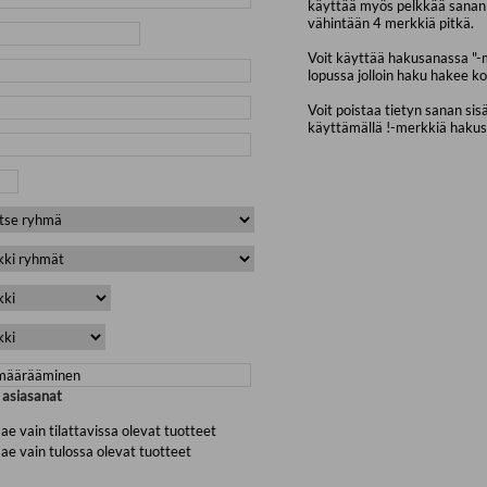
käyttää myös pelkkää sanan 
vähintään 4 merkkiä pitkä.
Voit käyttää hakusanassa "-
lopussa jolloin haku hakee ko
Voit poistaa tietyn sanan sis
käyttämällä !-merkkiä haku
a asiasanat
ae vain tilattavissa olevat tuotteet
ae vain tulossa olevat tuotteet