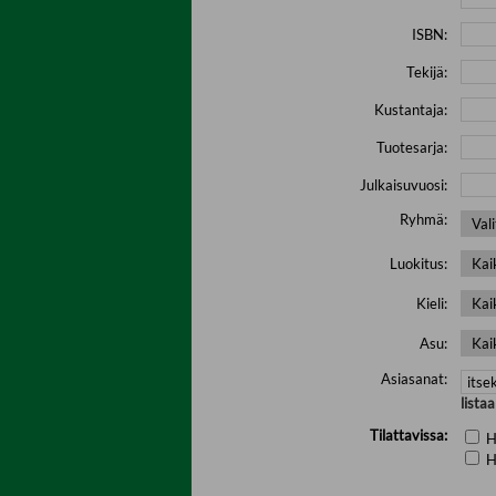
ISBN:
Tekijä:
Kustantaja:
Tuotesarja:
Julkaisuvuosi:
Ryhmä:
Luokitus:
Kieli:
Asu:
Asiasanat:
lista
Tilattavissa:
H
H