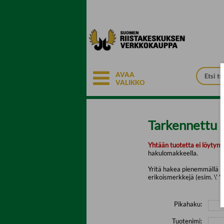
Siirry pääsisältöön
AVAA
VALIKKO
Tarkennettu 
Yhtään tuotetta ei löytyny
hakulomakkeella.
Yritä hakea pienemmällä mä
erikoismerkkejä (esim. \' " 
Pikahaku:
Tuotenimi: