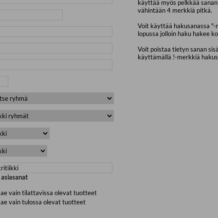
käyttää myös pelkkää sanan 
vähintään 4 merkkiä pitkä.
Voit käyttää hakusanassa "-
lopussa jolloin haku hakee ko
Voit poistaa tietyn sanan sis
käyttämällä !-merkkiä haku
a asiasanat
ae vain tilattavissa olevat tuotteet
ae vain tulossa olevat tuotteet