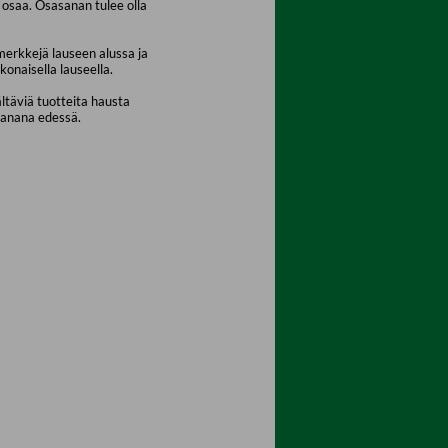
osaa. Osasanan tulee olla
merkkejä lauseen alussa ja
konaisella lauseella.
ältäviä tuotteita hausta
sanana edessä.