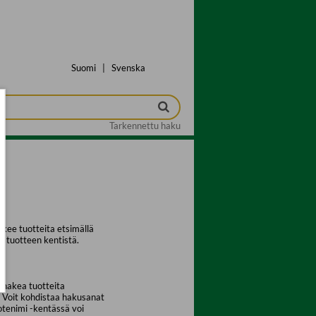
Suomi
|
Svenska
Tarkennettu haku
kee tuotteita etsimällä
a tuotteen kentistä.
 hakea tuotteita
. Voit kohdistaa hakusanat
uotenimi -kentässä voi