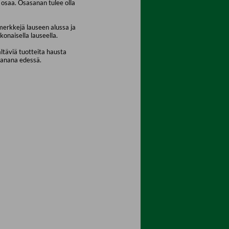
osaa. Osasanan tulee olla
merkkejä lauseen alussa ja
konaisella lauseella.
ältäviä tuotteita hausta
sanana edessä.