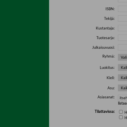
ISBN:
Tekijä:
Kustantaja:
Tuotesarja:
Julkaisuvuosi:
Ryhmä:
Luokitus:
Kieli:
Asu:
Asiasanat:
lista
Tilattavissa:
H
H