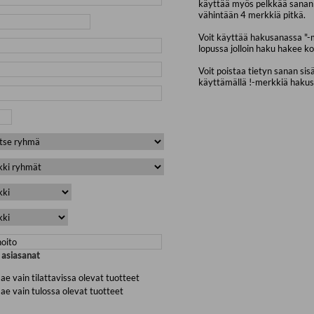
käyttää myös pelkkää sanan 
vähintään 4 merkkiä pitkä.
Voit käyttää hakusanassa "-
lopussa jolloin haku hakee ko
Voit poistaa tietyn sanan sis
käyttämällä !-merkkiä haku
a asiasanat
ae vain tilattavissa olevat tuotteet
ae vain tulossa olevat tuotteet