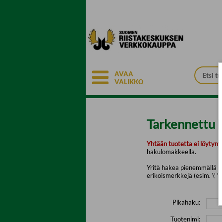
Siirry pääsisältöön
AVAA
VALIKKO
Tarkennettu 
Yhtään tuotetta ei löytyny
hakulomakkeella.
Yritä hakea pienemmällä mä
erikoismerkkejä (esim. \' " 
Pikahaku:
Tuotenimi: