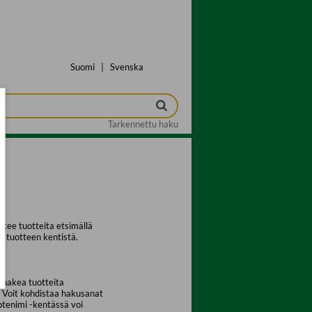
Suomi
|
Svenska
Tarkennettu haku
kee tuotteita etsimällä
a tuotteen kentistä.
 hakea tuotteita
. Voit kohdistaa hakusanat
uotenimi -kentässä voi