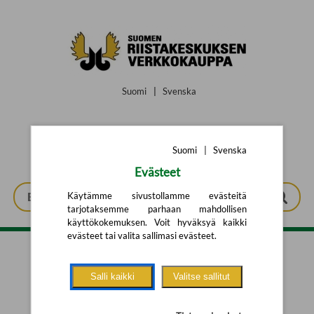
Siirry pääsisältöön
Suomi
|
Svenska
Suomi
|
Svenska
Evästeet
Käytämme sivustollamme evästeitä
tarjotaksemme parhaan mahdollisen
käyttökokemuksen. Voit hyväksyä kaikki
evästeet tai valita sallimasi evästeet.
Tarkennettu haku
Salli kaikki
Valitse sallitut
Yhtään tuotetta ei löytynyt.
Yritä uutta hakua alla olevalla
hakulomakkeella.