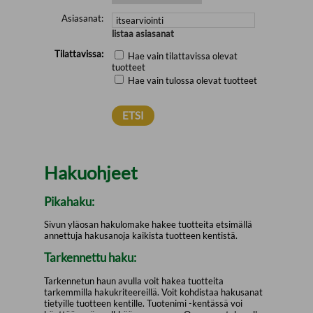
Asiasanat:
listaa asiasanat
Tilattavissa:
Hae vain tilattavissa olevat
tuotteet
Hae vain tulossa olevat tuotteet
Hakuohjeet
Pikahaku:
Sivun yläosan hakulomake hakee tuotteita etsimällä
annettuja hakusanoja kaikista tuotteen kentistä.
Tarkennettu haku:
Tarkennetun haun avulla voit hakea tuotteita
tarkemmilla hakukriteereillä. Voit kohdistaa hakusanat
tietyille tuotteen kentille. Tuotenimi -kentässä voi