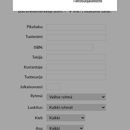
Tietosuojaseloste
Yritä hakea pienemmällä määrällä hakutekijöitä ja jätä
pois erikoismerkkejä (esim. \' " # % & / ) sisältävät sanat.
Pikahaku:
Tuotenimi:
ISBN:
Tekijä:
Kustantaja:
Tuotesarja:
Julkaisuvuosi:
Ryhmä:
Luokitus:
Kieli:
Asu: