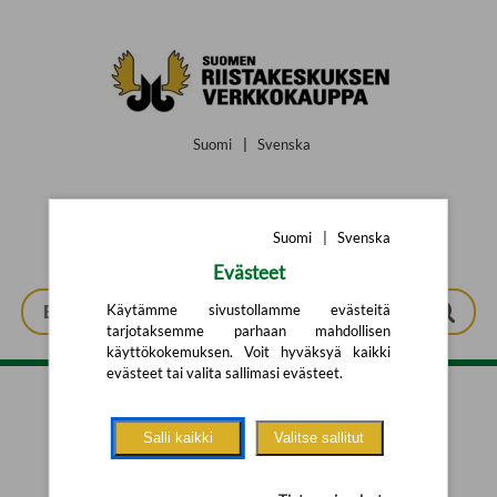
Siirry pääsisältöön
Suomi
|
Svenska
Suomi
|
Svenska
Evästeet
Käytämme sivustollamme evästeitä
tarjotaksemme parhaan mahdollisen
käyttökokemuksen. Voit hyväksyä kaikki
evästeet tai valita sallimasi evästeet.
Tarkennettu haku
Salli kaikki
Valitse sallitut
Yhtään tuotetta ei löytynyt.
Yritä uutta hakua alla olevalla
hakulomakkeella.