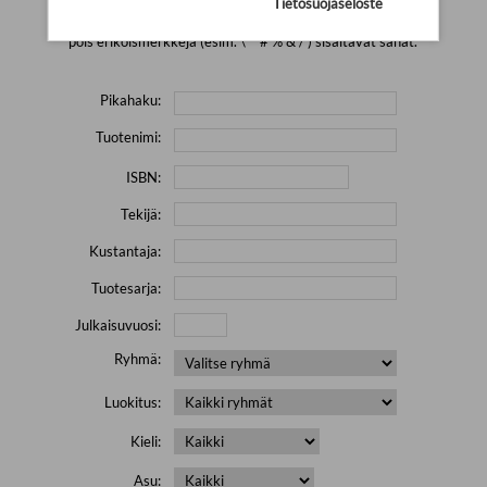
Tietosuojaseloste
Yritä hakea pienemmällä määrällä hakutekijöitä ja jätä
pois erikoismerkkejä (esim. \' " # % & / ) sisältävät sanat.
Pikahaku:
Tuotenimi:
ISBN:
Tekijä:
Kustantaja:
Tuotesarja:
Julkaisuvuosi:
Ryhmä:
Luokitus:
Kieli:
Asu: