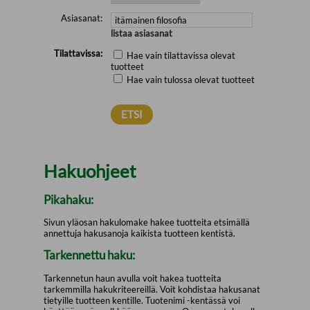
Asiasanat:
listaa asiasanat
Tilattavissa:
Hae vain tilattavissa olevat
tuotteet
Hae vain tulossa olevat tuotteet
Hakuohjeet
Pikahaku:
Sivun yläosan hakulomake hakee tuotteita etsimällä
annettuja hakusanoja kaikista tuotteen kentistä.
Tarkennettu haku:
Tarkennetun haun avulla voit hakea tuotteita
tarkemmilla hakukriteereillä. Voit kohdistaa hakusanat
tietyille tuotteen kentille. Tuotenimi -kentässä voi