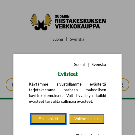
Siirry pääsisältöön
Suomi
|
Svenska
Suomi
|
Svenska
Evästeet
Käytämme sivustollamme evästeitä
tarjotaksemme parhaan mahdollisen
käyttökokemuksen. Voit hyväksyä kaikki
evästeet tai valita sallimasi evästeet.
Tarkennettu haku
Salli kaikki
Valitse sallitut
Yhtään tuotetta ei löytynyt.
Yritä uutta hakua alla olevalla
hakulomakkeella.