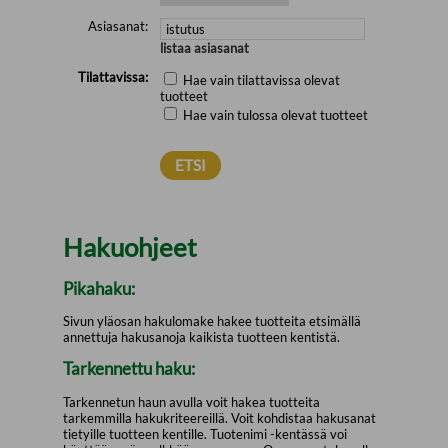
Asiasanat:
listaa asiasanat
Tilattavissa:
Hae vain tilattavissa olevat
tuotteet
Hae vain tulossa olevat tuotteet
Hakuohjeet
Pikahaku:
Sivun yläosan hakulomake hakee tuotteita etsimällä
annettuja hakusanoja kaikista tuotteen kentistä.
Tarkennettu haku:
Tarkennetun haun avulla voit hakea tuotteita
tarkemmilla hakukriteereillä. Voit kohdistaa hakusanat
tietyille tuotteen kentille. Tuotenimi -kentässä voi