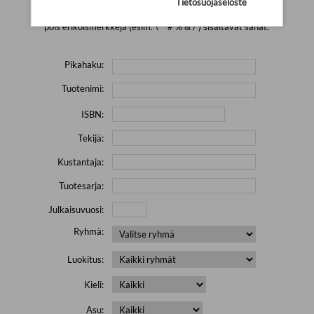
Tietosuojaseloste
Yritä hakea pienemmällä määrällä hakutekijöitä ja jätä
pois erikoismerkkejä (esim. \' " # % & / ) sisältävät sanat.
Pikahaku:
Tuotenimi:
ISBN:
Tekijä:
Kustantaja:
Tuotesarja:
Julkaisuvuosi:
Ryhmä:
Luokitus:
Kieli:
Asu: