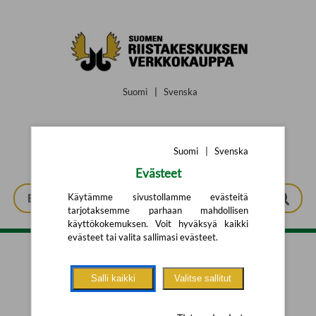
Siirry pääsisältöön
Suomi
|
Svenska
Suomi
|
Svenska
Evästeet
Käytämme sivustollamme evästeitä
tarjotaksemme parhaan mahdollisen
käyttökokemuksen. Voit hyväksyä kaikki
evästeet tai valita sallimasi evästeet.
Tarkennettu haku
Salli kaikki
Valitse sallitut
Yhtään tuotetta ei löytynyt.
Yritä uutta hakua alla olevalla
hakulomakkeella.