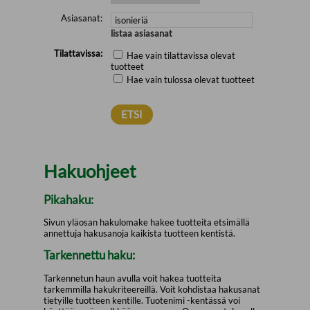
Asiasanat:
listaa asiasanat
Tilattavissa:
Hae vain tilattavissa olevat
tuotteet
Hae vain tulossa olevat tuotteet
Hakuohjeet
Pikahaku:
Sivun yläosan hakulomake hakee tuotteita etsimällä
annettuja hakusanoja kaikista tuotteen kentistä.
Tarkennettu haku:
Tarkennetun haun avulla voit hakea tuotteita
tarkemmilla hakukriteereillä. Voit kohdistaa hakusanat
tietyille tuotteen kentille. Tuotenimi -kentässä voi