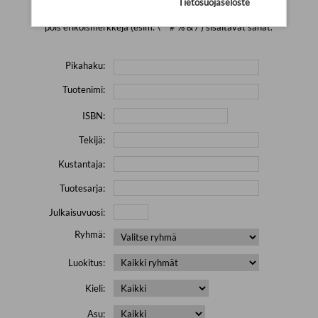
Tietosuojaseloste
Yritä hakea pienemmällä määrällä hakutekijöitä ja jätä
pois erikoismerkkejä (esim. \' " # % & / ) sisältävät sanat.
Pikahaku:
Tuotenimi:
ISBN:
Tekijä:
Kustantaja:
Tuotesarja:
Julkaisuvuosi:
Ryhmä:
Luokitus:
Kieli:
Asu: