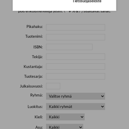
Tietosuojaseloste
Yritä hakea pienemmällä määrällä hakutekijöitä ja jätä
pois erikoismerkkejä (esim. \' " # % & / ) sisältävät sanat.
Pikahaku:
Tuotenimi:
ISBN:
Tekijä:
Kustantaja:
Tuotesarja:
Julkaisuvuosi:
Ryhmä:
Luokitus:
Kieli:
Asu: