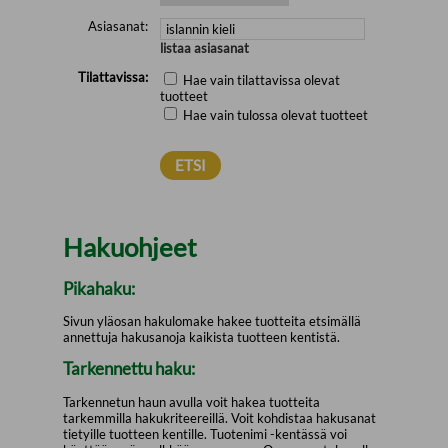
Asiasanat:
listaa asiasanat
Tilattavissa:
Hae vain tilattavissa olevat
tuotteet
Hae vain tulossa olevat tuotteet
Hakuohjeet
Pikahaku:
Sivun yläosan hakulomake hakee tuotteita etsimällä
annettuja hakusanoja kaikista tuotteen kentistä.
Tarkennettu haku:
Tarkennetun haun avulla voit hakea tuotteita
tarkemmilla hakukriteereillä. Voit kohdistaa hakusanat
tietyille tuotteen kentille. Tuotenimi -kentässä voi