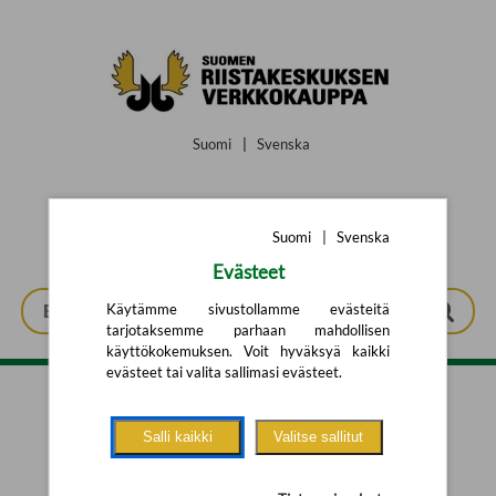
Siirry pääsisältöön
Suomi
|
Svenska
Suomi
|
Svenska
Evästeet
Käytämme sivustollamme evästeitä
tarjotaksemme parhaan mahdollisen
käyttökokemuksen. Voit hyväksyä kaikki
evästeet tai valita sallimasi evästeet.
Tarkennettu haku
Salli kaikki
Valitse sallitut
Yhtään tuotetta ei löytynyt.
Yritä uutta hakua alla olevalla
hakulomakkeella.