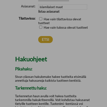
Asiasanat:
listaa asiasanat
Tilattavissa:
Hae vain tilattavissa olevat
tuotteet
Hae vain tulossa olevat tuotteet
Hakuohjeet
Pikahaku:
Sivun yläosan hakulomake hakee tuotteita etsimällä
annettuja hakusanoja kaikista tuotteen kentistä.
Tarkennettu haku:
Tarkennetun haun avulla voit hakea tuotteita
tarkemmilla hakukriteereillä. Voit kohdistaa hakusanat
tietyille tuotteen kentille. Tuotenimi -kentässä voi