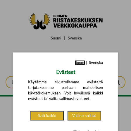
Siirry pääsisältöön
Suomi
|
Svenska
Suomi
|
Svenska
Evästeet
Käytämme sivustollamme evästeitä
tarjotaksemme parhaan mahdollisen
käyttökokemuksen. Voit hyväksyä kaikki
evästeet tai valita sallimasi evästeet.
Tarkennettu haku
Salli kaikki
Valitse sallitut
Yhtään tuotetta ei löytynyt.
Yritä uutta hakua alla olevalla
hakulomakkeella.