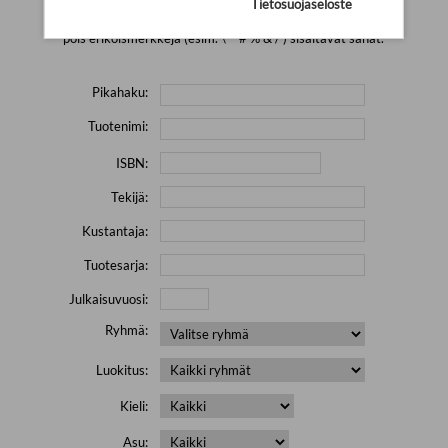
Tietosuojaseloste
Yritä hakea pienemmällä määrällä hakutekijöitä ja jätä
pois erikoismerkkejä (esim. \' " # % & / ) sisältävät sanat.
Pikahaku:
Tuotenimi:
ISBN:
Tekijä:
Kustantaja:
Tuotesarja:
Julkaisuvuosi:
Ryhmä:
Luokitus:
Kieli:
Asu: