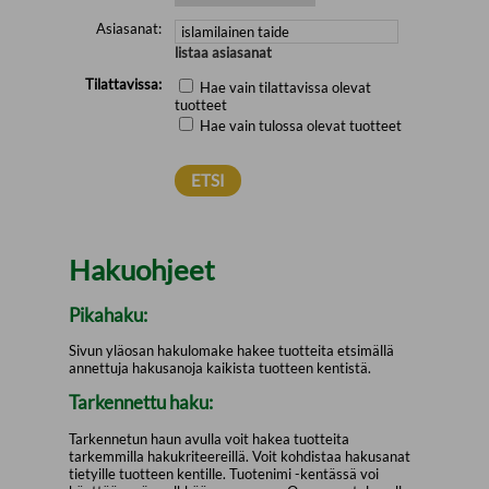
Asiasanat:
listaa asiasanat
Tilattavissa:
Hae vain tilattavissa olevat
tuotteet
Hae vain tulossa olevat tuotteet
Hakuohjeet
Pikahaku:
Sivun yläosan hakulomake hakee tuotteita etsimällä
annettuja hakusanoja kaikista tuotteen kentistä.
Tarkennettu haku:
Tarkennetun haun avulla voit hakea tuotteita
tarkemmilla hakukriteereillä. Voit kohdistaa hakusanat
tietyille tuotteen kentille. Tuotenimi -kentässä voi