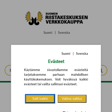
Siirry pääsisältöön
Suomi
|
Svenska
Suomi
|
Svenska
Evästeet
Käytämme sivustollamme evästeitä
tarjotaksemme parhaan mahdollisen
käyttökokemuksen. Voit hyväksyä kaikki
evästeet tai valita sallimasi evästeet.
Tarkennettu haku
Salli kaikki
Valitse sallitut
Yhtään tuotetta ei löytynyt.
Yritä uutta hakua alla olevalla
hakulomakkeella.