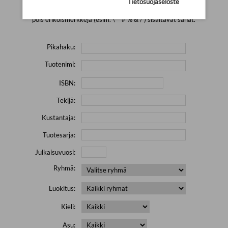
Tietosuojaseloste
Yritä hakea pienemmällä määrällä hakutekijöitä ja jätä
pois erikoismerkkejä (esim. \' " # % & / ) sisältävät sanat.
Pikahaku:
Tuotenimi:
ISBN:
Tekijä:
Kustantaja:
Tuotesarja:
Julkaisuvuosi:
Ryhmä:
Luokitus:
Kieli:
Asu: