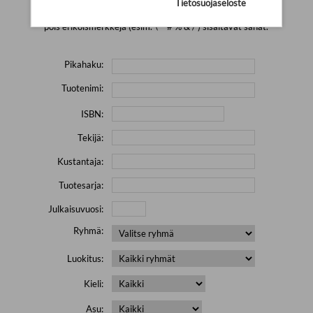
Tietosuojaseloste
Yritä hakea pienemmällä määrällä hakutekijöitä ja jätä
pois erikoismerkkejä (esim. \' " # % & / ) sisältävät sanat.
Pikahaku:
Tuotenimi:
ISBN:
Tekijä:
Kustantaja:
Tuotesarja:
Julkaisuvuosi:
Ryhmä:
Luokitus:
Kieli:
Asu: