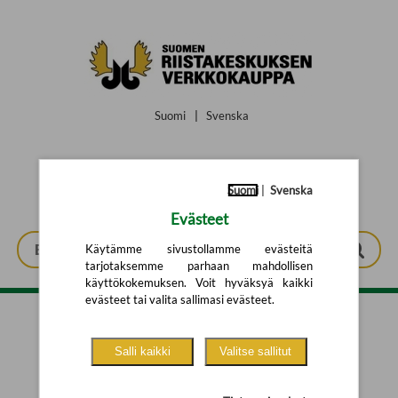
Siirry pääsisältöön
Suomi
|
Svenska
Suomi
|
Svenska
Evästeet
Käytämme sivustollamme evästeitä
tarjotaksemme parhaan mahdollisen
käyttökokemuksen. Voit hyväksyä kaikki
evästeet tai valita sallimasi evästeet.
Tarkennettu haku
Salli kaikki
Valitse sallitut
Yhtään tuotetta ei löytynyt.
Yritä uutta hakua alla olevalla
hakulomakkeella.