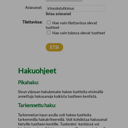
Asiasanat:
listaa asiasanat
Tilattavissa:
Hae vain tilattavissa olevat
tuotteet
Hae vain tulossa olevat tuotteet
Hakuohjeet
Pikahaku:
Sivun yläosan hakulomake hakee tuotteita etsimällä
annettuja hakusanoja kaikista tuotteen kentistä.
Tarkennettu haku:
Tarkennetun haun avulla voit hakea tuotteita
tarkemmilla hakukriteereillä. Voit kohdistaa hakusanat
tietyille tuotteen kentille. Tuotenimi -kentässä voi