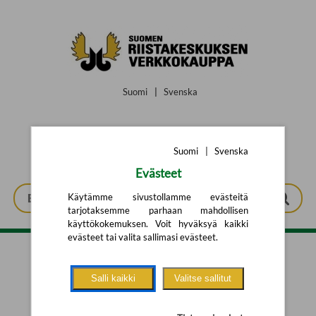
Siirry pääsisältöön
Suomi
|
Svenska
Suomi
|
Svenska
Evästeet
Käytämme sivustollamme evästeitä
tarjotaksemme parhaan mahdollisen
käyttökokemuksen. Voit hyväksyä kaikki
evästeet tai valita sallimasi evästeet.
Tarkennettu haku
Salli kaikki
Valitse sallitut
Yhtään tuotetta ei löytynyt.
Yritä uutta hakua alla olevalla
hakulomakkeella.