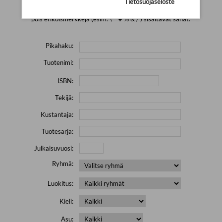
Tietosuojaseloste
Yritä hakea pienemmällä määrällä hakutekijöitä ja jätä
pois erikoismerkkejä (esim. \' " # % & / ) sisältävät sanat.
Pikahaku:
Tuotenimi:
ISBN:
Tekijä:
Kustantaja:
Tuotesarja:
Julkaisuvuosi:
Ryhmä:
Luokitus:
Kieli:
Asu: