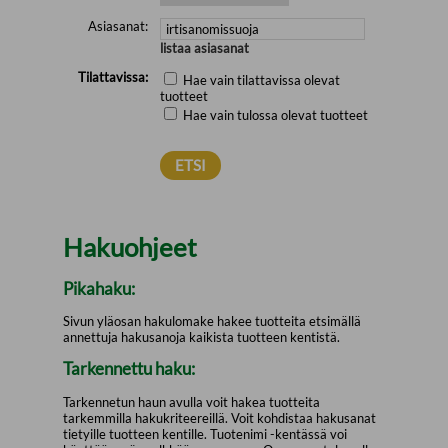
Asiasanat:
listaa asiasanat
Tilattavissa:
Hae vain tilattavissa olevat
tuotteet
Hae vain tulossa olevat tuotteet
Hakuohjeet
Pikahaku:
Sivun yläosan hakulomake hakee tuotteita etsimällä
annettuja hakusanoja kaikista tuotteen kentistä.
Tarkennettu haku:
Tarkennetun haun avulla voit hakea tuotteita
tarkemmilla hakukriteereillä. Voit kohdistaa hakusanat
tietyille tuotteen kentille. Tuotenimi -kentässä voi