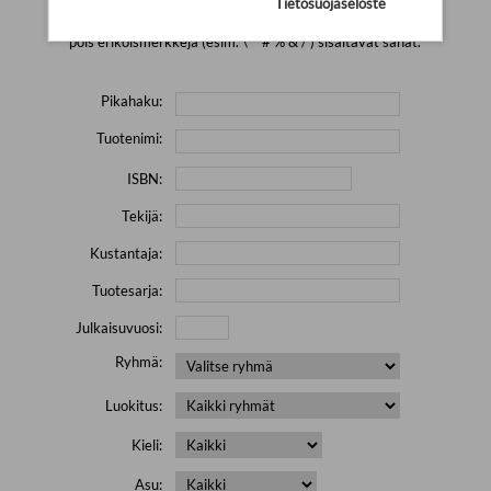
Tietosuojaseloste
Yritä hakea pienemmällä määrällä hakutekijöitä ja jätä
pois erikoismerkkejä (esim. \' " # % & / ) sisältävät sanat.
Pikahaku:
Tuotenimi:
ISBN:
Tekijä:
Kustantaja:
Tuotesarja:
Julkaisuvuosi:
Ryhmä:
Luokitus:
Kieli:
Asu: