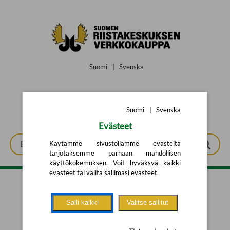
Siirry pääsisältöön
Suomi
|
Svenska
Suomi
|
Svenska
Evästeet
Käytämme sivustollamme evästeitä
tarjotaksemme parhaan mahdollisen
käyttökokemuksen. Voit hyväksyä kaikki
evästeet tai valita sallimasi evästeet.
Tarkennettu haku
Salli kaikki
Valitse sallitut
Yhtään tuotetta ei löytynyt.
Yritä uutta hakua alla olevalla
hakulomakkeella.