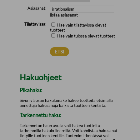
Asiasanat:
listaa asiasanat
Tilattavissa:
Hae vain tilattavissa olevat
tuotteet
Hae vain tulossa olevat tuotteet
Hakuohjeet
Pikahaku:
Sivun yläosan hakulomake hakee tuotteita etsimällä
annettuja hakusanoja kaikista tuotteen kentistä.
Tarkennettu haku:
Tarkennetun haun avulla voit hakea tuotteita
tarkemmilla hakukriteereillä. Voit kohdistaa hakusanat
tietyille tuotteen kentille. Tuotenimi -kentässä voi