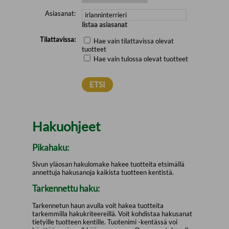
Asiasanat:
listaa asiasanat
Tilattavissa:
Hae vain tilattavissa olevat
tuotteet
Hae vain tulossa olevat tuotteet
Hakuohjeet
Pikahaku:
Sivun yläosan hakulomake hakee tuotteita etsimällä
annettuja hakusanoja kaikista tuotteen kentistä.
Tarkennettu haku:
Tarkennetun haun avulla voit hakea tuotteita
tarkemmilla hakukriteereillä. Voit kohdistaa hakusanat
tietyille tuotteen kentille. Tuotenimi -kentässä voi