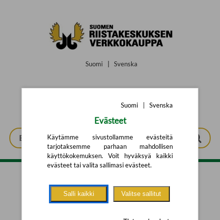
Siirry pääsisältöön
Suomi
|
Svenska
Suomi
|
Svenska
Evästeet
Käytämme sivustollamme evästeitä
tarjotaksemme parhaan mahdollisen
käyttökokemuksen. Voit hyväksyä kaikki
evästeet tai valita sallimasi evästeet.
Tarkennettu haku
Salli kaikki
Valitse sallitut
Yhtään tuotetta ei löytynyt.
Yritä uutta hakua alla olevalla
hakulomakkeella.