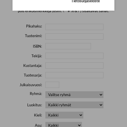
Tietosuojaseloste
Yritä hakea pienemmällä määrällä hakutekijöitä ja jätä
pois erikoismerkkejä (esim. \' " # % & / ) sisältävät sanat.
Pikahaku:
Tuotenimi:
ISBN:
Tekijä:
Kustantaja:
Tuotesarja:
Julkaisuvuosi:
Ryhmä:
Luokitus:
Kieli:
Asu: