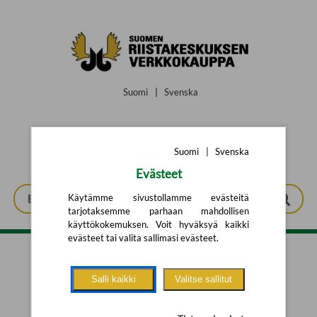
Siirry pääsisältöön
Suomi
|
Svenska
Suomi
|
Svenska
Evästeet
Käytämme sivustollamme evästeitä
tarjotaksemme parhaan mahdollisen
käyttökokemuksen. Voit hyväksyä kaikki
evästeet tai valita sallimasi evästeet.
Tarkennettu haku
Salli kaikki
Valitse sallitut
Yhtään tuotetta ei löytynyt.
Yritä uutta hakua alla olevalla
hakulomakkeella.