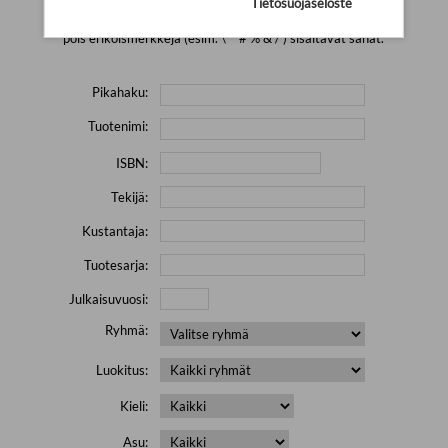
Tietosuojaseloste
Yritä hakea pienemmällä määrällä hakutekijöitä ja jätä
pois erikoismerkkejä (esim. \' " # % & / ) sisältävät sanat.
Pikahaku:
Tuotenimi:
ISBN:
Tekijä:
Kustantaja:
Tuotesarja:
Julkaisuvuosi:
Ryhmä:
Luokitus:
Kieli:
Asu: