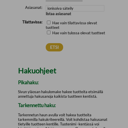
Asiasanat:
listaa asiasanat
Tilattavissa:
Hae vain tilattavissa olevat
tuotteet
Hae vain tulossa olevat tuotteet
Hakuohjeet
Pikahaku:
Sivun yläosan hakulomake hakee tuotteita etsimällä
annettuja hakusanoja kaikista tuotteen kentistä.
Tarkennettu haku:
Tarkennetun haun avulla voit hakea tuotteita
tarkemmilla hakukriteereillä. Voit kohdistaa hakusanat
tietyille tuotteen kentille. Tuotenimi -kentässä voi