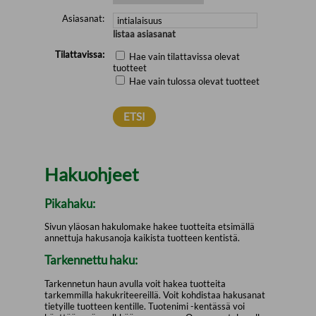
Asiasanat:
listaa asiasanat
Tilattavissa:
Hae vain tilattavissa olevat
tuotteet
Hae vain tulossa olevat tuotteet
Hakuohjeet
Pikahaku:
Sivun yläosan hakulomake hakee tuotteita etsimällä
annettuja hakusanoja kaikista tuotteen kentistä.
Tarkennettu haku:
Tarkennetun haun avulla voit hakea tuotteita
tarkemmilla hakukriteereillä. Voit kohdistaa hakusanat
tietyille tuotteen kentille. Tuotenimi -kentässä voi