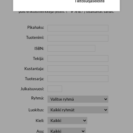
Tietosuojaseloste
Yritä hakea pienemmällä määrällä hakutekijöitä ja jätä
pois erikoismerkkejä (esim. \' " # % & / ) sisältävät sanat.
Pikahaku:
Tuotenimi:
ISBN:
Tekijä:
Kustantaja:
Tuotesarja:
Julkaisuvuosi:
Ryhmä:
Luokitus:
Kieli:
Asu: