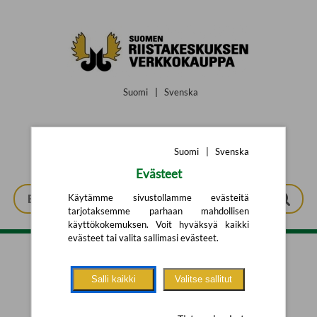
Siirry pääsisältöön
Suomi
|
Svenska
Suomi
|
Svenska
Evästeet
Käytämme sivustollamme evästeitä
tarjotaksemme parhaan mahdollisen
käyttökokemuksen. Voit hyväksyä kaikki
evästeet tai valita sallimasi evästeet.
Tarkennettu haku
Salli kaikki
Valitse sallitut
Yhtään tuotetta ei löytynyt.
Yritä uutta hakua alla olevalla
hakulomakkeella.