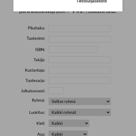
Tietosuojaseloste
Yritä hakea pienemmällä määrällä hakutekijöitä ja jätä
pois erikoismerkkejä (esim. \' " # % & / ) sisältävät sanat.
Pikahaku:
Tuotenimi:
ISBN:
Tekijä:
Kustantaja:
Tuotesarja:
Julkaisuvuosi:
Ryhmä:
Luokitus:
Kieli:
Asu: