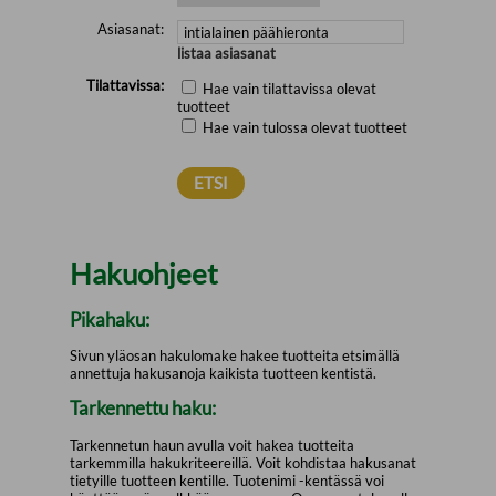
Asiasanat:
listaa asiasanat
Tilattavissa:
Hae vain tilattavissa olevat
tuotteet
Hae vain tulossa olevat tuotteet
Hakuohjeet
Pikahaku:
Sivun yläosan hakulomake hakee tuotteita etsimällä
annettuja hakusanoja kaikista tuotteen kentistä.
Tarkennettu haku:
Tarkennetun haun avulla voit hakea tuotteita
tarkemmilla hakukriteereillä. Voit kohdistaa hakusanat
tietyille tuotteen kentille. Tuotenimi -kentässä voi