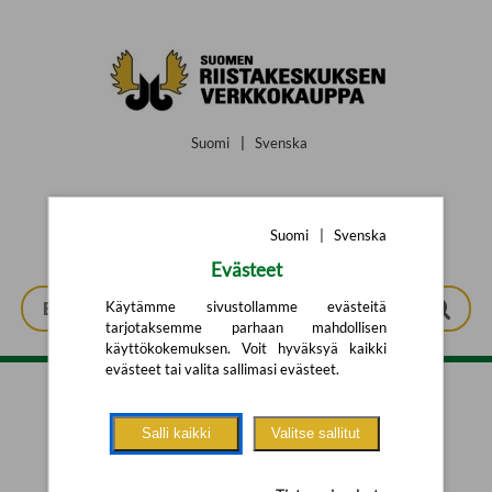
Siirry pääsisältöön
Suomi
|
Svenska
Suomi
|
Svenska
Evästeet
Käytämme sivustollamme evästeitä
tarjotaksemme parhaan mahdollisen
käyttökokemuksen. Voit hyväksyä kaikki
evästeet tai valita sallimasi evästeet.
Tarkennettu haku
Salli kaikki
Valitse sallitut
Yhtään tuotetta ei löytynyt.
Yritä uutta hakua alla olevalla
hakulomakkeella.