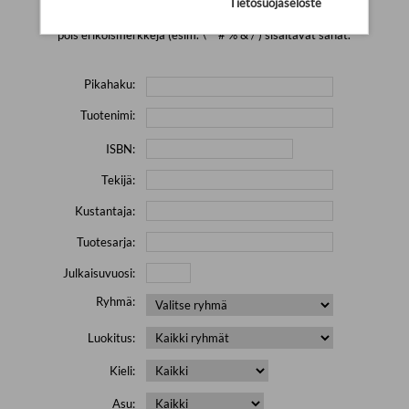
Tietosuojaseloste
Yritä hakea pienemmällä määrällä hakutekijöitä ja jätä
pois erikoismerkkejä (esim. \' " # % & / ) sisältävät sanat.
Pikahaku:
Tuotenimi:
ISBN:
Tekijä:
Kustantaja:
Tuotesarja:
Julkaisuvuosi:
Ryhmä:
Luokitus:
Kieli:
Asu: