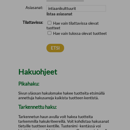
Asiasanat:
listaa asiasanat
Tilattavissa:
Hae vain tilattavissa olevat
tuotteet
Hae vain tulossa olevat tuotteet
Hakuohjeet
Pikahaku:
Sivun yläosan hakulomake hakee tuotteita etsimällä
annettuja hakusanoja kaikista tuotteen kentistä.
Tarkennettu haku:
Tarkennetun haun avulla voit hakea tuotteita
tarkemmilla hakukriteereillä. Voit kohdistaa hakusanat
tietyille tuotteen kentille. Tuotenimi -kentässä voi