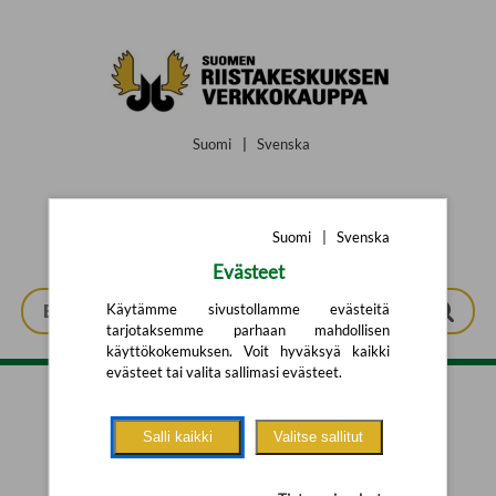
Siirry pääsisältöön
Suomi
|
Svenska
Suomi
|
Svenska
Evästeet
Käytämme sivustollamme evästeitä
tarjotaksemme parhaan mahdollisen
käyttökokemuksen. Voit hyväksyä kaikki
evästeet tai valita sallimasi evästeet.
Tarkennettu haku
Salli kaikki
Valitse sallitut
Yhtään tuotetta ei löytynyt.
Yritä uutta hakua alla olevalla
hakulomakkeella.