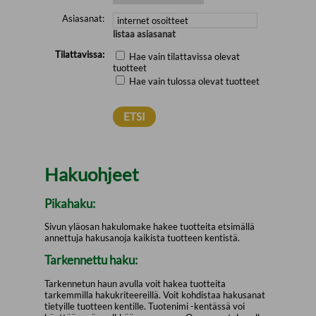
Asiasanat:
listaa asiasanat
Tilattavissa:
Hae vain tilattavissa olevat
tuotteet
Hae vain tulossa olevat tuotteet
Hakuohjeet
Pikahaku:
Sivun yläosan hakulomake hakee tuotteita etsimällä
annettuja hakusanoja kaikista tuotteen kentistä.
Tarkennettu haku:
Tarkennetun haun avulla voit hakea tuotteita
tarkemmilla hakukriteereillä. Voit kohdistaa hakusanat
tietyille tuotteen kentille. Tuotenimi -kentässä voi