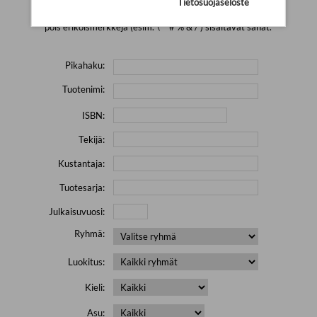
Tietosuojaseloste
Yritä hakea pienemmällä määrällä hakutekijöitä ja jätä
pois erikoismerkkejä (esim. \' " # % & / ) sisältävät sanat.
Pikahaku:
Tuotenimi:
ISBN:
Tekijä:
Kustantaja:
Tuotesarja:
Julkaisuvuosi:
Ryhmä:
Luokitus:
Kieli:
Asu: