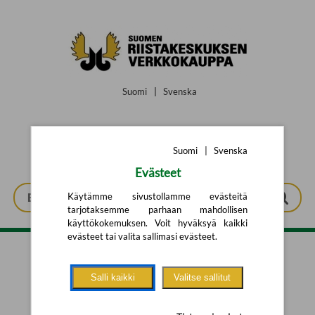
Siirry pääsisältöön
Suomi
|
Svenska
Suomi
|
Svenska
Evästeet
Käytämme sivustollamme evästeitä
tarjotaksemme parhaan mahdollisen
käyttökokemuksen. Voit hyväksyä kaikki
evästeet tai valita sallimasi evästeet.
Tarkennettu haku
Salli kaikki
Valitse sallitut
Yhtään tuotetta ei löytynyt.
Yritä uutta hakua alla olevalla
hakulomakkeella.