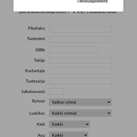
Tietosuojaseloste
Yritä hakea pienemmällä määrällä hakutekijöitä ja jätä
pois erikoismerkkejä (esim. \' " # % & / ) sisältävät sanat.
Pikahaku:
Tuotenimi:
ISBN:
Tekijä:
Kustantaja:
Tuotesarja:
Julkaisuvuosi:
Ryhmä:
Luokitus:
Kieli:
Asu: