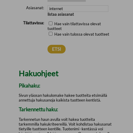
Asiasanat:
listaa asiasanat
Tilattavissa:
Hae vain tilattavissa olevat
tuotteet
Hae vain tulossa olevat tuotteet
Hakuohjeet
Pikahaku:
Sivun yläosan hakulomake hakee tuotteita etsimällä
annettuja hakusanoja kaikista tuotteen kentistä.
Tarkennettu haku:
Tarkennetun haun avulla voit hakea tuotteita
tarkemmilla hakukriteereillä. Voit kohdistaa hakusanat
tietyille tuotteen kentille. Tuotenimi -kentässä voi