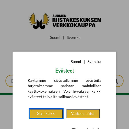
Siirry pääsisältöön
Suomi
|
Svenska
Suomi
|
Svenska
Evästeet
Käytämme sivustollamme evästeitä
tarjotaksemme parhaan mahdollisen
käyttökokemuksen. Voit hyväksyä kaikki
evästeet tai valita sallimasi evästeet.
Tarkennettu haku
Salli kaikki
Valitse sallitut
Yhtään tuotetta ei löytynyt.
Yritä uutta hakua alla olevalla
hakulomakkeella.