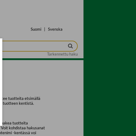
Suomi
|
Svenska
Tarkennettu haku
kee tuotteita etsimällä
a tuotteen kentistä.
 hakea tuotteita
. Voit kohdistaa hakusanat
uotenimi -kentässä voi