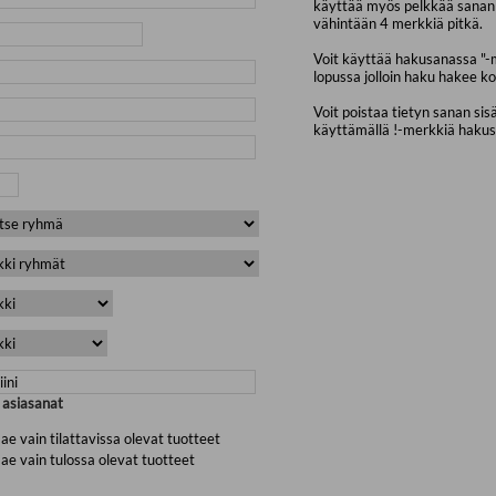
käyttää myös pelkkää sanan 
vähintään 4 merkkiä pitkä.
Voit käyttää hakusanassa "-
lopussa jolloin haku hakee ko
Voit poistaa tietyn sanan sis
käyttämällä !-merkkiä haku
a asiasanat
ae vain tilattavissa olevat tuotteet
ae vain tulossa olevat tuotteet