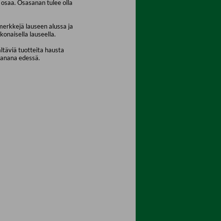
osaa. Osasanan tulee olla
merkkejä lauseen alussa ja
konaisella lauseella.
ältäviä tuotteita hausta
sanana edessä.