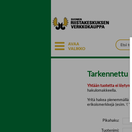
Siirry pääsisältöön
AVAA
VALIKKO
Tarkennettu 
Yhtään tuotetta ei löytyny
hakulomakkeella.
Yritä hakea pienemmällä mä
erikoismerkkejä (esim. \' " 
Pikahaku:
Tuotenimi: