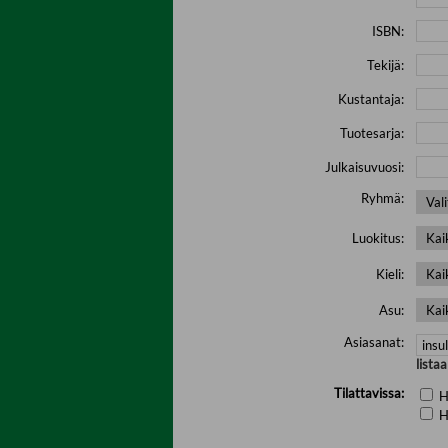
ISBN:
Tekijä:
Kustantaja:
Tuotesarja:
Julkaisuvuosi:
Ryhmä:
Luokitus:
Kieli:
Asu:
Asiasanat:
lista
Tilattavissa:
H
H