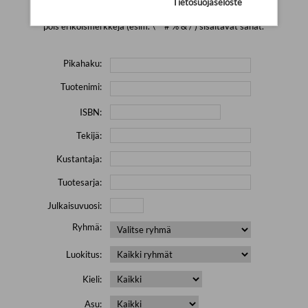
Tietosuojaseloste
Yritä hakea pienemmällä määrällä hakutekijöitä ja jätä
pois erikoismerkkejä (esim. \' " # % & / ) sisältävät sanat.
Pikahaku:
Tuotenimi:
ISBN:
Tekijä:
Kustantaja:
Tuotesarja:
Julkaisuvuosi:
Ryhmä:
Luokitus:
Kieli:
Asu: