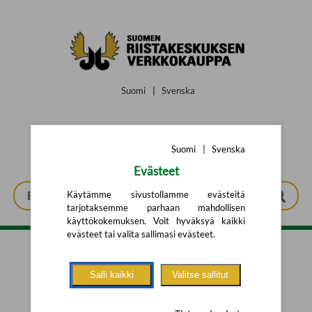
Siirry pääsisältöön
Suomi
|
Svenska
Suomi
|
Svenska
Evästeet
Käytämme sivustollamme evästeitä
tarjotaksemme parhaan mahdollisen
käyttökokemuksen. Voit hyväksyä kaikki
evästeet tai valita sallimasi evästeet.
Tarkennettu haku
Salli kaikki
Valitse sallitut
Yhtään tuotetta ei löytynyt.
Yritä uutta hakua alla olevalla
hakulomakkeella.