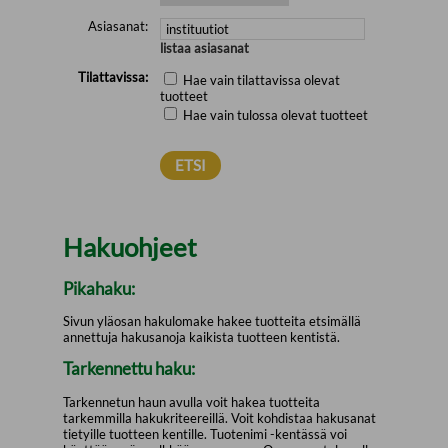
Asiasanat:
listaa asiasanat
Tilattavissa:
Hae vain tilattavissa olevat
tuotteet
Hae vain tulossa olevat tuotteet
Hakuohjeet
Pikahaku:
Sivun yläosan hakulomake hakee tuotteita etsimällä
annettuja hakusanoja kaikista tuotteen kentistä.
Tarkennettu haku:
Tarkennetun haun avulla voit hakea tuotteita
tarkemmilla hakukriteereillä. Voit kohdistaa hakusanat
tietyille tuotteen kentille. Tuotenimi -kentässä voi