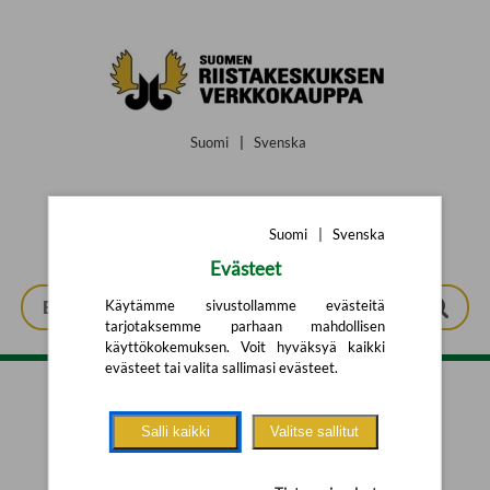
Siirry pääsisältöön
Suomi
|
Svenska
Suomi
|
Svenska
Evästeet
Käytämme sivustollamme evästeitä
tarjotaksemme parhaan mahdollisen
käyttökokemuksen. Voit hyväksyä kaikki
evästeet tai valita sallimasi evästeet.
Tarkennettu haku
Salli kaikki
Valitse sallitut
Yhtään tuotetta ei löytynyt.
Yritä uutta hakua alla olevalla
hakulomakkeella.