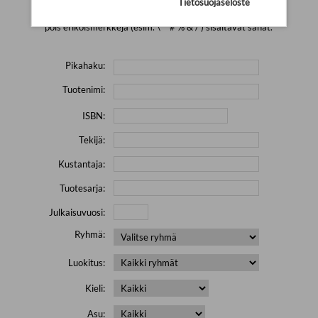
Tietosuojaseloste
Yritä hakea pienemmällä määrällä hakutekijöitä ja jätä
pois erikoismerkkejä (esim. \' " # % & / ) sisältävät sanat.
Pikahaku:
Tuotenimi:
ISBN:
Tekijä:
Kustantaja:
Tuotesarja:
Julkaisuvuosi:
Ryhmä:
Luokitus:
Kieli:
Asu: