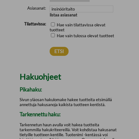
Asiasanat:
listaa asiasanat
Tilattavissa:
Hae vain tilattavissa olevat
tuotteet
Hae vain tulossa olevat tuotteet
Hakuohjeet
Pikahaku:
Sivun yläosan hakulomake hakee tuotteita etsimällä
annettuja hakusanoja kaikista tuotteen kentistä.
Tarkennettu haku:
Tarkennetun haun avulla voit hakea tuotteita
tarkemmilla hakukriteereillä. Voit kohdistaa hakusanat
tietyille tuotteen kentille. Tuotenimi -kentässä voi