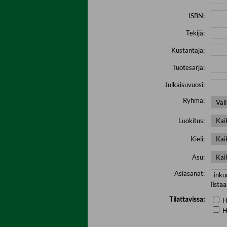
ISBN:
Tekijä:
Kustantaja:
Tuotesarja:
Julkaisuvuosi:
Ryhmä:
Luokitus:
Kieli:
Asu:
Asiasanat:
lista
Tilattavissa:
H
H