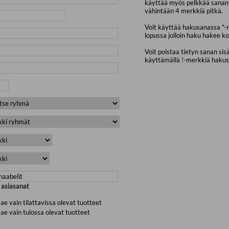
käyttää myös pelkkää sanan 
vähintään 4 merkkiä pitkä.
Voit käyttää hakusanassa "-
lopussa jolloin haku hakee ko
Voit poistaa tietyn sanan sis
käyttämällä !-merkkiä haku
a asiasanat
ae vain tilattavissa olevat tuotteet
ae vain tulossa olevat tuotteet