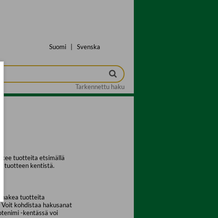
Suomi
|
Svenska
Tarkennettu haku
kee tuotteita etsimällä
a tuotteen kentistä.
 hakea tuotteita
. Voit kohdistaa hakusanat
uotenimi -kentässä voi