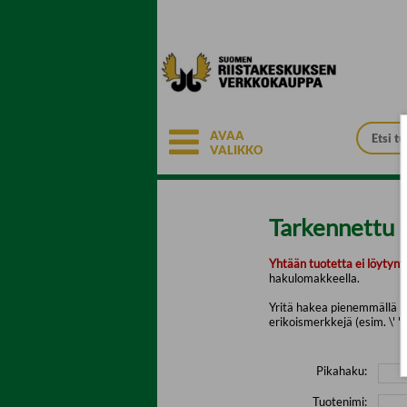
Siirry pääsisältöön
AVAA
VALIKKO
Tarkennettu 
Yhtään tuotetta ei löytyny
hakulomakkeella.
Yritä hakea pienemmällä mä
erikoismerkkejä (esim. \' " 
Pikahaku:
Tuotenimi: