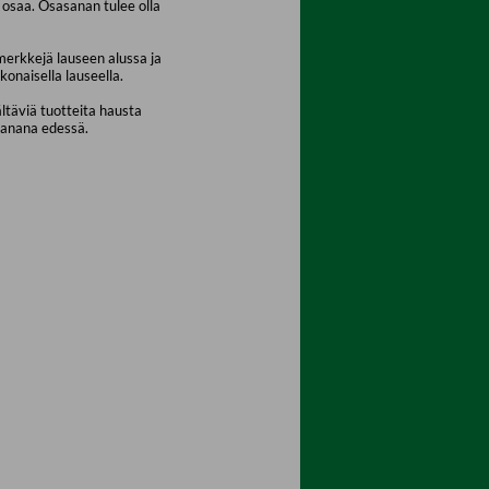
osaa. Osasanan tulee olla
merkkejä lauseen alussa ja
konaisella lauseella.
ältäviä tuotteita hausta
sanana edessä.