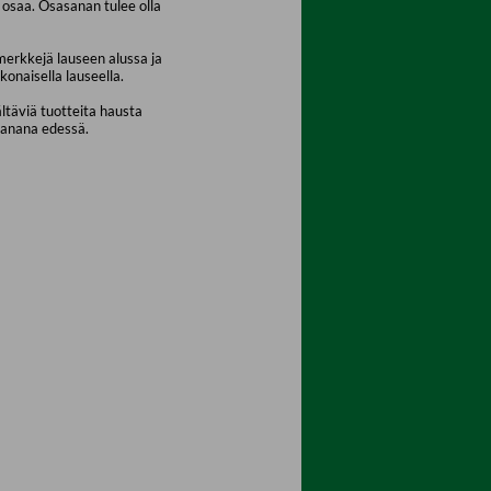
osaa. Osasanan tulee olla
merkkejä lauseen alussa ja
konaisella lauseella.
ältäviä tuotteita hausta
sanana edessä.