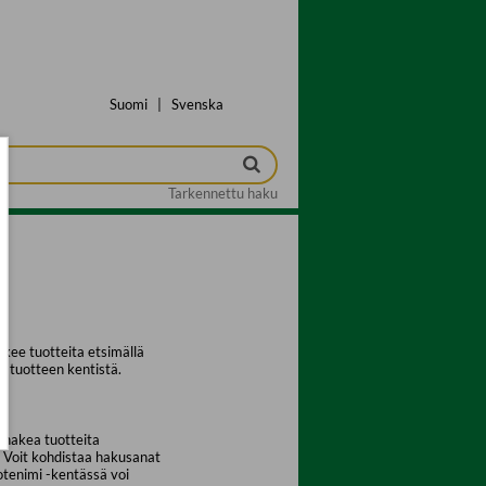
Suomi
|
Svenska
Tarkennettu haku
kee tuotteita etsimällä
a tuotteen kentistä.
 hakea tuotteita
. Voit kohdistaa hakusanat
uotenimi -kentässä voi