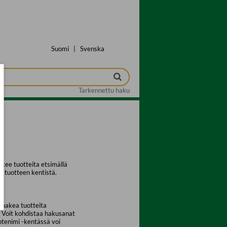
Suomi
|
Svenska
Tarkennettu haku
kee tuotteita etsimällä
a tuotteen kentistä.
 hakea tuotteita
. Voit kohdistaa hakusanat
uotenimi -kentässä voi