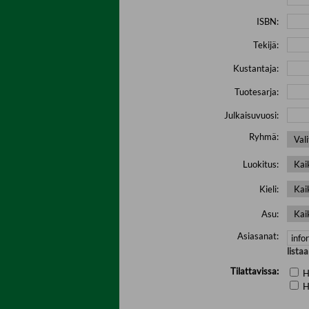
ISBN:
Tekijä:
Kustantaja:
Tuotesarja:
Julkaisuvuosi:
Ryhmä:
Luokitus:
Kieli:
Asu:
Asiasanat:
lista
Tilattavissa:
H
H