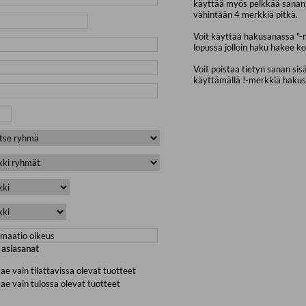
käyttää myös pelkkää sanan 
vähintään 4 merkkiä pitkä.
Voit käyttää hakusanassa "-
lopussa jolloin haku hakee ko
Voit poistaa tietyn sanan sis
käyttämällä !-merkkiä haku
a asiasanat
ae vain tilattavissa olevat tuotteet
ae vain tulossa olevat tuotteet