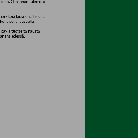
osaa. Osasanan tulee olla
merkkejä lauseen alussa ja
konaisella lauseella.
ältäviä tuotteita hausta
sanana edessä.