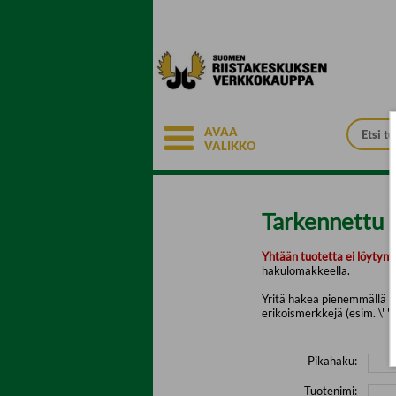
Siirry pääsisältöön
AVAA
VALIKKO
Tarkennettu 
Yhtään tuotetta ei löytyny
hakulomakkeella.
Yritä hakea pienemmällä mä
erikoismerkkejä (esim. \' " 
Pikahaku:
Tuotenimi: