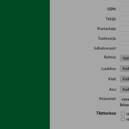
ISBN:
Tekijä:
Kustantaja:
Tuotesarja:
Julkaisuvuosi:
Ryhmä:
Luokitus:
Kieli:
Asu:
Asiasanat:
lista
Tilattavissa:
H
H