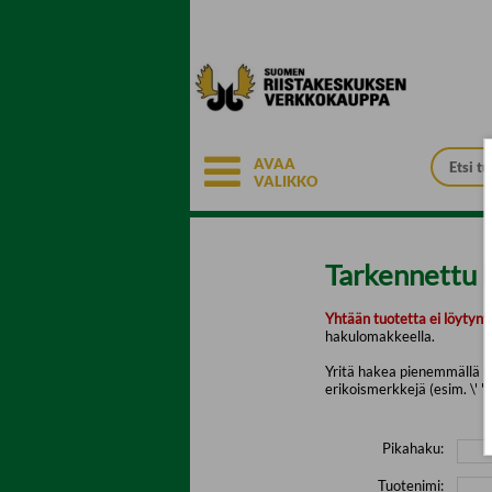
Siirry pääsisältöön
AVAA
VALIKKO
Tarkennettu 
Yhtään tuotetta ei löytyny
hakulomakkeella.
Yritä hakea pienemmällä mä
erikoismerkkejä (esim. \' " 
Pikahaku:
Tuotenimi: