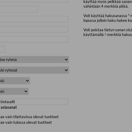
käyttää myös pelkkää sanan 
vähintään 4 merkkiä pitkä.
Voit käyttää hakusanassa "-
lopussa jolloin haku hakee ko
Voit poistaa tietyn sanan sis
käyttämällä !-merkkiä haku
a asiasanat
ae vain tilattavissa olevat tuotteet
ae vain tulossa olevat tuotteet