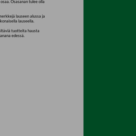
osaa. Osasanan tulee olla
merkkejä lauseen alussa ja
konaisella lauseella.
ältäviä tuotteita hausta
sanana edessä.