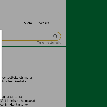
Suomi
|
Svenska
Tarkennettu haku
kee tuotteita etsimällä
a tuotteen kentistä.
 hakea tuotteita
. Voit kohdistaa hakusanat
uotenimi -kentässä voi