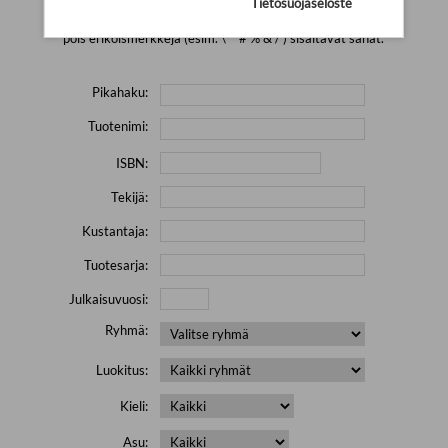
Tietosuojaseloste
Yritä hakea pienemmällä määrällä hakutekijöitä ja jätä
pois erikoismerkkejä (esim. \' " # % & / ) sisältävät sanat.
Pikahaku:
Tuotenimi:
ISBN:
Tekijä:
Kustantaja:
Tuotesarja:
Julkaisuvuosi:
Ryhmä:
Luokitus:
Kieli:
Asu: