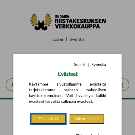
Siirry pääsisältöön
Suomi
|
Svenska
Suomi
|
Svenska
Evästeet
Käytämme sivustollamme evästeitä
tarjotaksemme parhaan mahdollisen
käyttökokemuksen. Voit hyväksyä kaikki
evästeet tai valita sallimasi evästeet.
Tarkennettu haku
Salli kaikki
Valitse sallitut
Yhtään tuotetta ei löytynyt.
Yritä uutta hakua alla olevalla
hakulomakkeella.