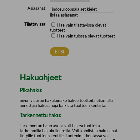
Asiasanat:
listaa asiasanat
Tilattavissa:
Hae vain tilattavissa olevat
tuotteet
Hae vain tulossa olevat tuotteet
Hakuohjeet
Pikahaku:
Sivun yläosan hakulomake hakee tuotteita etsimällä
annettuja hakusanoja kaikista tuotteen kentistä.
Tarkennettu haku:
Tarkennetun haun avulla voit hakea tuotteita
tarkemmilla hakukriteereillä. Voit kohdistaa hakusanat
tietyille tuotteen kentille. Tuotenimi -kentässä voi