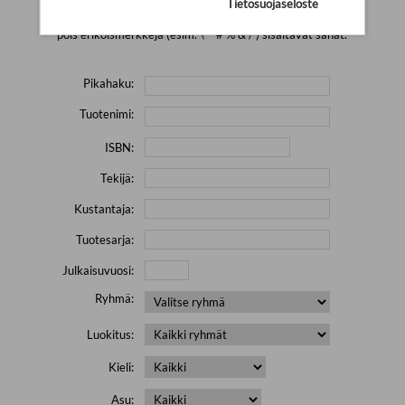
Tietosuojaseloste
Yritä hakea pienemmällä määrällä hakutekijöitä ja jätä
pois erikoismerkkejä (esim. \' " # % & / ) sisältävät sanat.
Pikahaku:
Tuotenimi:
ISBN:
Tekijä:
Kustantaja:
Tuotesarja:
Julkaisuvuosi:
Ryhmä:
Luokitus:
Kieli:
Asu: