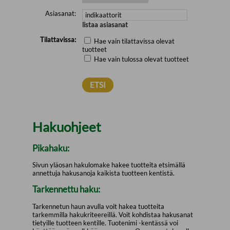
Asiasanat:
listaa asiasanat
Tilattavissa:
Hae vain tilattavissa olevat
tuotteet
Hae vain tulossa olevat tuotteet
Hakuohjeet
Pikahaku:
Sivun yläosan hakulomake hakee tuotteita etsimällä
annettuja hakusanoja kaikista tuotteen kentistä.
Tarkennettu haku:
Tarkennetun haun avulla voit hakea tuotteita
tarkemmilla hakukriteereillä. Voit kohdistaa hakusanat
tietyille tuotteen kentille. Tuotenimi -kentässä voi