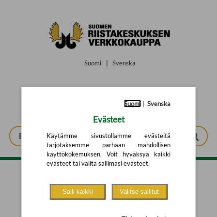
Siirry pääsisältöön
Suomi
|
Svenska
Suomi
|
Svenska
Evästeet
Käytämme sivustollamme evästeitä
tarjotaksemme parhaan mahdollisen
käyttökokemuksen. Voit hyväksyä kaikki
evästeet tai valita sallimasi evästeet.
Tarkennettu haku
Salli kaikki
Valitse sallitut
Yhtään tuotetta ei löytynyt.
Yritä uutta hakua alla olevalla
hakulomakkeella.