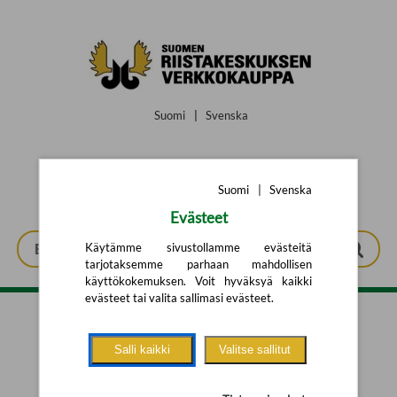
Siirry pääsisältöön
Suomi
|
Svenska
Suomi
|
Svenska
Evästeet
Käytämme sivustollamme evästeitä
tarjotaksemme parhaan mahdollisen
käyttökokemuksen. Voit hyväksyä kaikki
evästeet tai valita sallimasi evästeet.
Tarkennettu haku
Salli kaikki
Valitse sallitut
Yhtään tuotetta ei löytynyt.
Yritä uutta hakua alla olevalla
hakulomakkeella.