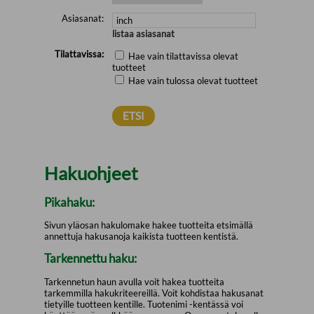
Asiasanat:
listaa asiasanat
Tilattavissa:
Hae vain tilattavissa olevat
tuotteet
Hae vain tulossa olevat tuotteet
Hakuohjeet
Pikahaku:
Sivun yläosan hakulomake hakee tuotteita etsimällä
annettuja hakusanoja kaikista tuotteen kentistä.
Tarkennettu haku:
Tarkennetun haun avulla voit hakea tuotteita
tarkemmilla hakukriteereillä. Voit kohdistaa hakusanat
tietyille tuotteen kentille. Tuotenimi -kentässä voi