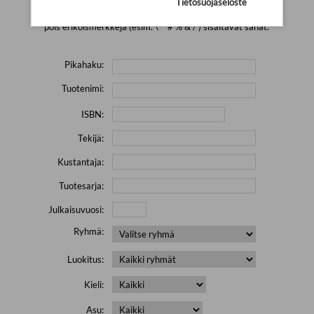
Tietosuojaseloste
Yritä hakea pienemmällä määrällä hakutekijöitä ja jätä
pois erikoismerkkejä (esim. \' " # % & / ) sisältävät sanat.
Pikahaku:
Tuotenimi:
ISBN:
Tekijä:
Kustantaja:
Tuotesarja:
Julkaisuvuosi:
Ryhmä:
Luokitus:
Kieli:
Asu: