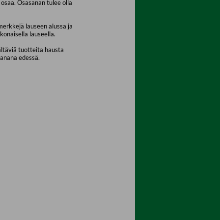
osaa. Osasanan tulee olla
merkkejä lauseen alussa ja
konaisella lauseella.
ältäviä tuotteita hausta
sanana edessä.