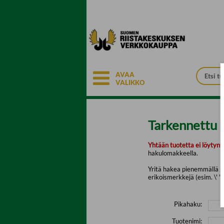
Siirry pääsisältöön
AVAA
VALIKKO
Tarkennettu 
Yhtään tuotetta ei löytyny
hakulomakkeella.
Yritä hakea pienemmällä mä
erikoismerkkejä (esim. \' " 
Pikahaku:
Tuotenimi: