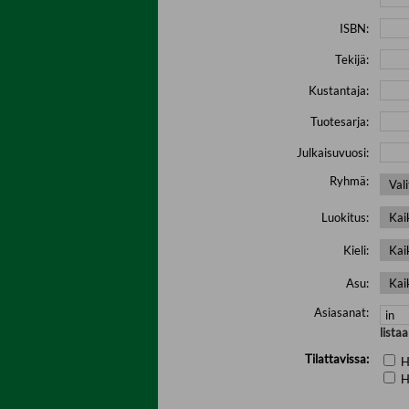
ISBN:
Tekijä:
Kustantaja:
Tuotesarja:
Julkaisuvuosi:
Ryhmä:
Luokitus:
Kieli:
Asu:
Asiasanat:
lista
Tilattavissa:
H
H