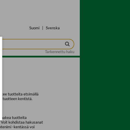
Suomi
|
Svenska
Tarkennettu haku
kee tuotteita etsimällä
a tuotteen kentistä.
 hakea tuotteita
. Voit kohdistaa hakusanat
uotenimi -kentässä voi