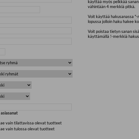
käyttää myös pelkkää sanan 
vähintään 4 merkkiä pitkä.
Voit käyttää hakusanassa "-
lopussa jolloin haku hakee ko
Voit poistaa tietyn sanan sis
käyttämällä !-merkkiä haku
a asiasanat
ae vain tilattavissa olevat tuotteet
ae vain tulossa olevat tuotteet