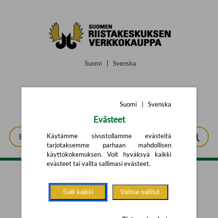
Siirry pääsisältöön
Suomi
|
Svenska
Suomi
|
Svenska
Evästeet
Käytämme sivustollamme evästeitä
tarjotaksemme parhaan mahdollisen
käyttökokemuksen. Voit hyväksyä kaikki
evästeet tai valita sallimasi evästeet.
Tarkennettu haku
Salli kaikki
Valitse sallitut
Yhtään tuotetta ei löytynyt.
Yritä uutta hakua alla olevalla
hakulomakkeella.