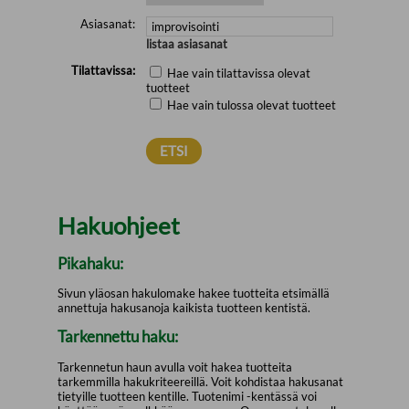
Asiasanat:
listaa asiasanat
Tilattavissa:
Hae vain tilattavissa olevat
tuotteet
Hae vain tulossa olevat tuotteet
Hakuohjeet
Pikahaku:
Sivun yläosan hakulomake hakee tuotteita etsimällä
annettuja hakusanoja kaikista tuotteen kentistä.
Tarkennettu haku:
Tarkennetun haun avulla voit hakea tuotteita
tarkemmilla hakukriteereillä. Voit kohdistaa hakusanat
tietyille tuotteen kentille. Tuotenimi -kentässä voi