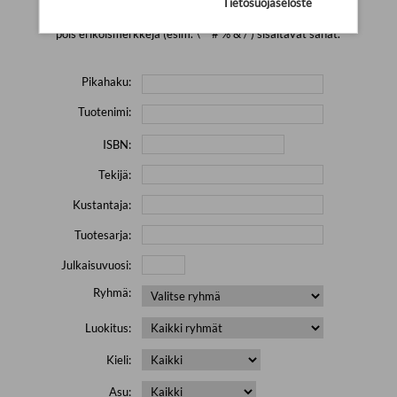
Tietosuojaseloste
Yritä hakea pienemmällä määrällä hakutekijöitä ja jätä
pois erikoismerkkejä (esim. \' " # % & / ) sisältävät sanat.
Pikahaku:
Tuotenimi:
ISBN:
Tekijä:
Kustantaja:
Tuotesarja:
Julkaisuvuosi:
Ryhmä:
Luokitus:
Kieli:
Asu: