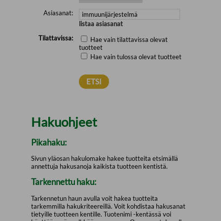
Asiasanat:
listaa asiasanat
Tilattavissa:
Hae vain tilattavissa olevat
tuotteet
Hae vain tulossa olevat tuotteet
Hakuohjeet
Pikahaku:
Sivun yläosan hakulomake hakee tuotteita etsimällä
annettuja hakusanoja kaikista tuotteen kentistä.
Tarkennettu haku:
Tarkennetun haun avulla voit hakea tuotteita
tarkemmilla hakukriteereillä. Voit kohdistaa hakusanat
tietyille tuotteen kentille. Tuotenimi -kentässä voi