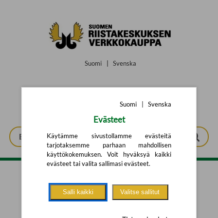
Siirry pääsisältöön
Suomi
|
Svenska
Suomi
|
Svenska
Evästeet
Käytämme sivustollamme evästeitä
tarjotaksemme parhaan mahdollisen
käyttökokemuksen. Voit hyväksyä kaikki
evästeet tai valita sallimasi evästeet.
Tarkennettu haku
Salli kaikki
Valitse sallitut
Yhtään tuotetta ei löytynyt.
Yritä uutta hakua alla olevalla
hakulomakkeella.