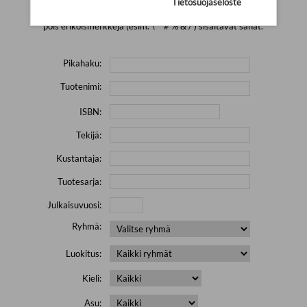
Tietosuojaseloste
Yritä hakea pienemmällä määrällä hakutekijöitä ja jätä
pois erikoismerkkejä (esim. \' " # % & / ) sisältävät sanat.
Pikahaku:
Tuotenimi:
ISBN:
Tekijä:
Kustantaja:
Tuotesarja:
Julkaisuvuosi:
Ryhmä:
Luokitus:
Kieli:
Asu: