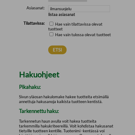
Asiasanat:
listaa asiasanat
Tilattavissa:
Hae vain tilattavissa olevat
tuotteet
Hae vain tulossa olevat tuotteet
Hakuohjeet
Pikahaku:
Sivun yläosan hakulomake hakee tuotteita etsimällä
annettuja hakusanoja kaikista tuotteen kentistä.
Tarkennettu haku:
Tarkennetun haun avulla voit hakea tuotteita
tarkemmilla hakukriteereillä. Voit kohdistaa hakusanat
tietyille tuotteen kentille. Tuotenimi -kentässä voi