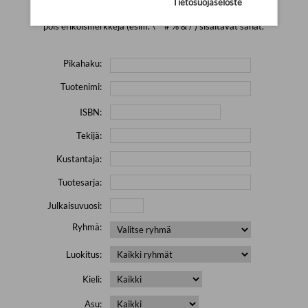
Tietosuojaseloste
Yritä hakea pienemmällä määrällä hakutekijöitä ja jätä
pois erikoismerkkejä (esim. \' " # % & / ) sisältävät sanat.
Pikahaku:
Tuotenimi:
ISBN:
Tekijä:
Kustantaja:
Tuotesarja:
Julkaisuvuosi:
Ryhmä:
Luokitus:
Kieli:
Asu: