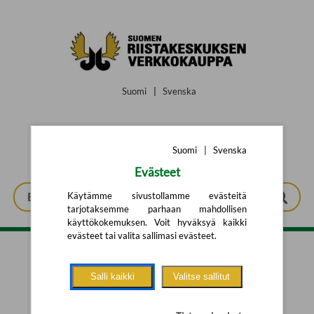
Siirry pääsisältöön
Suomi
|
Svenska
Suomi
|
Svenska
Evästeet
Käytämme sivustollamme evästeitä
tarjotaksemme parhaan mahdollisen
käyttökokemuksen. Voit hyväksyä kaikki
evästeet tai valita sallimasi evästeet.
Tarkennettu haku
Salli kaikki
Valitse sallitut
Yhtään tuotetta ei löytynyt.
Yritä uutta hakua alla olevalla
hakulomakkeella.