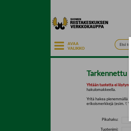
Siirry pääsisältöön
AVAA
VALIKKO
Tarkennettu 
Yhtään tuotetta ei löytyny
hakulomakkeella.
Yritä hakea pienemmällä mä
erikoismerkkejä (esim. \' " 
Pikahaku:
Tuotenimi: