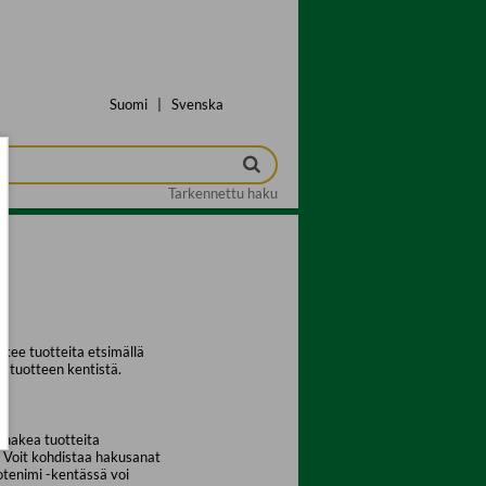
Suomi
|
Svenska
Tarkennettu haku
kee tuotteita etsimällä
a tuotteen kentistä.
 hakea tuotteita
. Voit kohdistaa hakusanat
uotenimi -kentässä voi