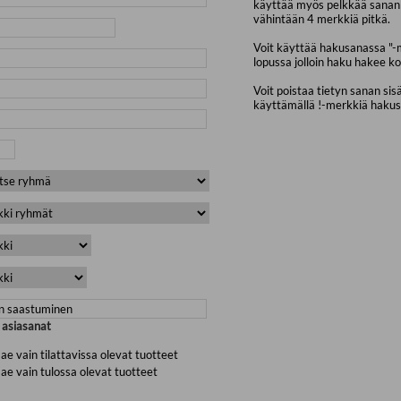
käyttää myös pelkkää sanan 
vähintään 4 merkkiä pitkä.
Voit käyttää hakusanassa "-
lopussa jolloin haku hakee ko
Voit poistaa tietyn sanan sis
käyttämällä !-merkkiä haku
a asiasanat
ae vain tilattavissa olevat tuotteet
ae vain tulossa olevat tuotteet