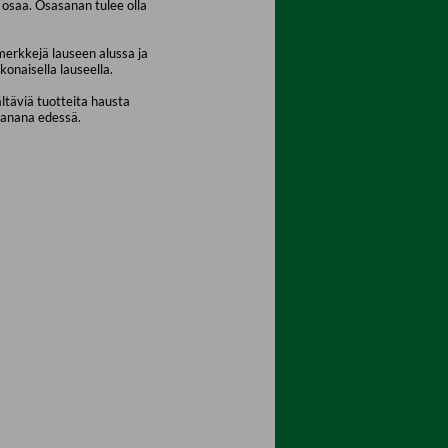
osaa. Osasanan tulee olla
merkkejä lauseen alussa ja
konaisella lauseella.
ältäviä tuotteita hausta
sanana edessä.