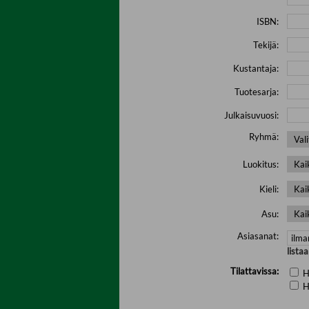
ISBN:
Tekijä:
Kustantaja:
Tuotesarja:
Julkaisuvuosi:
Ryhmä:
Luokitus:
Kieli:
Asu:
Asiasanat:
lista
Tilattavissa:
H
H