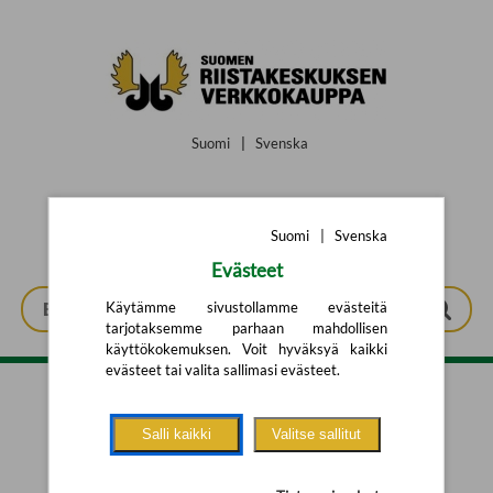
Siirry pääsisältöön
Suomi
|
Svenska
Suomi
|
Svenska
Evästeet
Käytämme sivustollamme evästeitä
tarjotaksemme parhaan mahdollisen
käyttökokemuksen. Voit hyväksyä kaikki
evästeet tai valita sallimasi evästeet.
Tarkennettu haku
Salli kaikki
Valitse sallitut
Yhtään tuotetta ei löytynyt.
Yritä uutta hakua alla olevalla
hakulomakkeella.