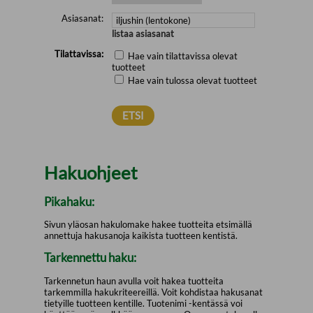
Asiasanat:
listaa asiasanat
Tilattavissa:
Hae vain tilattavissa olevat
tuotteet
Hae vain tulossa olevat tuotteet
Hakuohjeet
Pikahaku:
Sivun yläosan hakulomake hakee tuotteita etsimällä
annettuja hakusanoja kaikista tuotteen kentistä.
Tarkennettu haku:
Tarkennetun haun avulla voit hakea tuotteita
tarkemmilla hakukriteereillä. Voit kohdistaa hakusanat
tietyille tuotteen kentille. Tuotenimi -kentässä voi