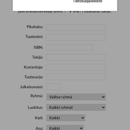
Tietosuojaseloste
Yritä hakea pienemmällä määrällä hakutekijöitä ja jätä
pois erikoismerkkejä (esim. \' " # % & / ) sisältävät sanat.
Pikahaku:
Tuotenimi:
ISBN:
Tekijä:
Kustantaja:
Tuotesarja:
Julkaisuvuosi:
Ryhmä:
Luokitus:
Kieli:
Asu: