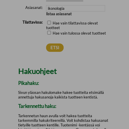
Asiasanat:
listaa asiasanat
Tilattavissa:
Hae vain tilattavissa olevat
tuotteet
Hae vain tulossa olevat tuotteet
Hakuohjeet
Pikahaku:
Sivun yläosan hakulomake hakee tuotteita etsimällä
annettuja hakusanoja kaikista tuotteen kentistä.
Tarkennettu haku:
Tarkennetun haun avulla voit hakea tuotteita
tarkemmilla hakukriteereillä. Voit kohdistaa hakusanat
tietyille tuotteen kentille. Tuotenimi -kentässä voi