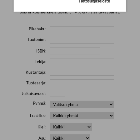
Tietosuojaseloste
Yritä hakea pienemmällä määrällä hakutekijöitä ja jätä
pois erikoismerkkejä (esim. \' " # % & / ) sisältävät sanat.
Pikahaku:
Tuotenimi:
ISBN:
Tekijä:
Kustantaja:
Tuotesarja:
Julkaisuvuosi:
Ryhmä:
Luokitus:
Kieli:
Asu: