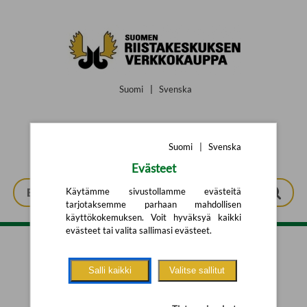
Siirry pääsisältöön
Suomi
|
Svenska
Suomi
|
Svenska
Evästeet
Käytämme sivustollamme evästeitä
tarjotaksemme parhaan mahdollisen
käyttökokemuksen. Voit hyväksyä kaikki
evästeet tai valita sallimasi evästeet.
Tarkennettu haku
Salli kaikki
Valitse sallitut
Yhtään tuotetta ei löytynyt.
Yritä uutta hakua alla olevalla
hakulomakkeella.