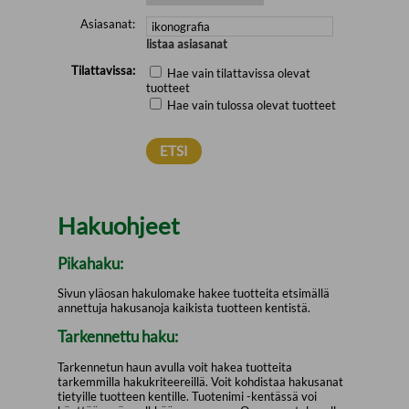
Asiasanat:
listaa asiasanat
Tilattavissa:
Hae vain tilattavissa olevat
tuotteet
Hae vain tulossa olevat tuotteet
Hakuohjeet
Pikahaku:
Sivun yläosan hakulomake hakee tuotteita etsimällä
annettuja hakusanoja kaikista tuotteen kentistä.
Tarkennettu haku:
Tarkennetun haun avulla voit hakea tuotteita
tarkemmilla hakukriteereillä. Voit kohdistaa hakusanat
tietyille tuotteen kentille. Tuotenimi -kentässä voi