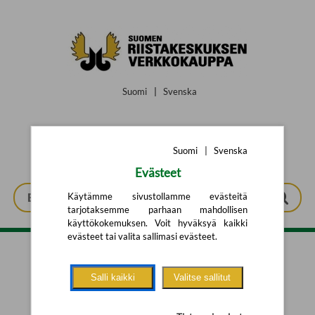
Siirry pääsisältöön
Suomi
|
Svenska
Suomi
|
Svenska
Evästeet
Käytämme sivustollamme evästeitä
tarjotaksemme parhaan mahdollisen
käyttökokemuksen. Voit hyväksyä kaikki
evästeet tai valita sallimasi evästeet.
Tarkennettu haku
Salli kaikki
Valitse sallitut
Yhtään tuotetta ei löytynyt.
Yritä uutta hakua alla olevalla
hakulomakkeella.