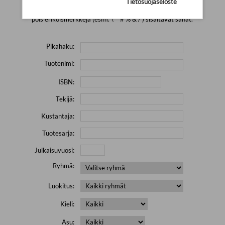
Tietosuojaseloste
Yritä hakea pienemmällä määrällä hakutekijöitä ja jätä
pois erikoismerkkejä (esim. \' " # % & / ) sisältävät sanat.
Pikahaku:
Tuotenimi:
ISBN:
Tekijä:
Kustantaja:
Tuotesarja:
Julkaisuvuosi:
Ryhmä:
Luokitus:
Kieli:
Asu: