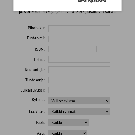
Tietosuojaseloste
Yritä hakea pienemmällä määrällä hakutekijöitä ja jätä
pois erikoismerkkejä (esim. \' " # % & / ) sisältävät sanat.
Pikahaku:
Tuotenimi:
ISBN:
Tekijä:
Kustantaja:
Tuotesarja:
Julkaisuvuosi:
Ryhmä:
Luokitus:
Kieli:
Asu: