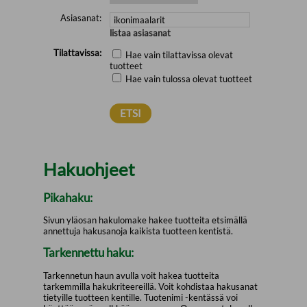
Asiasanat:
listaa asiasanat
Tilattavissa:
Hae vain tilattavissa olevat
tuotteet
Hae vain tulossa olevat tuotteet
Hakuohjeet
Pikahaku:
Sivun yläosan hakulomake hakee tuotteita etsimällä
annettuja hakusanoja kaikista tuotteen kentistä.
Tarkennettu haku:
Tarkennetun haun avulla voit hakea tuotteita
tarkemmilla hakukriteereillä. Voit kohdistaa hakusanat
tietyille tuotteen kentille. Tuotenimi -kentässä voi