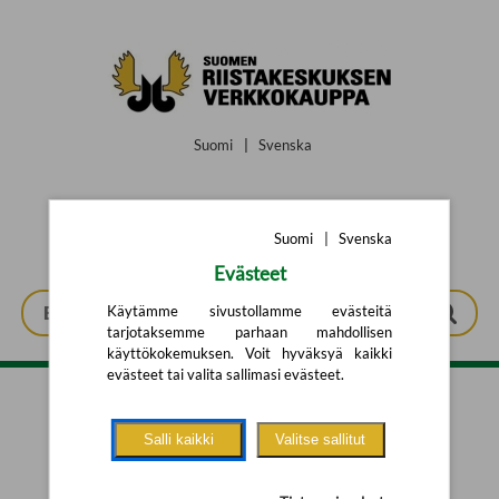
Siirry pääsisältöön
Suomi
|
Svenska
Suomi
|
Svenska
Evästeet
Käytämme sivustollamme evästeitä
tarjotaksemme parhaan mahdollisen
käyttökokemuksen. Voit hyväksyä kaikki
evästeet tai valita sallimasi evästeet.
Tarkennettu haku
Salli kaikki
Valitse sallitut
Yhtään tuotetta ei löytynyt.
Yritä uutta hakua alla olevalla
hakulomakkeella.