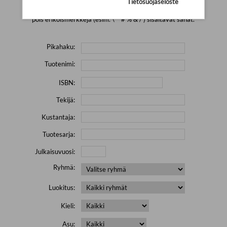
Tietosuojaseloste
Yritä hakea pienemmällä määrällä hakutekijöitä ja jätä
pois erikoismerkkejä (esim. \' " # % & / ) sisältävät sanat.
Pikahaku:
Tuotenimi:
ISBN:
Tekijä:
Kustantaja:
Tuotesarja:
Julkaisuvuosi:
Ryhmä:
Luokitus:
Kieli:
Asu: