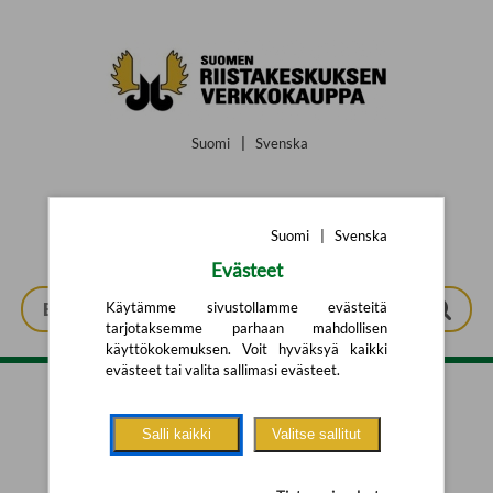
Siirry pääsisältöön
Suomi
|
Svenska
Suomi
|
Svenska
Evästeet
Käytämme sivustollamme evästeitä
tarjotaksemme parhaan mahdollisen
käyttökokemuksen. Voit hyväksyä kaikki
evästeet tai valita sallimasi evästeet.
Tarkennettu haku
Salli kaikki
Valitse sallitut
Yhtään tuotetta ei löytynyt.
Yritä uutta hakua alla olevalla
hakulomakkeella.