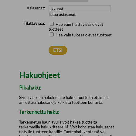
Asiasanat:
listaa asiasanat
Tilattavissa:
Hae vain tilattavissa olevat
tuotteet
Hae vain tulossa olevat tuotteet
Hakuohjeet
Pikahaku:
Sivun yläosan hakulomake hakee tuotteita etsimällä
annettuja hakusanoja kaikista tuotteen kentistä.
Tarkennettu haku:
Tarkennetun haun avulla voit hakea tuotteita
tarkemmilla hakukriteereillä. Voit kohdistaa hakusanat
tietyille tuotteen kentille. Tuotenimi -kentässä voi