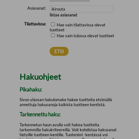
Asiasanat:
listaa asiasanat
Tilattavissa:
Hae vain tilattavissa olevat
tuotteet
Hae vain tulossa olevat tuotteet
Hakuohjeet
Pikahaku:
Sivun yläosan hakulomake hakee tuotteita etsimällä
annettuja hakusanoja kaikista tuotteen kentistä.
Tarkennettu haku:
Tarkennetun haun avulla voit hakea tuotteita
tarkemmilla hakukriteereillä. Voit kohdistaa hakusanat
tietyille tuotteen kentille. Tuotenimi -kentässä voi