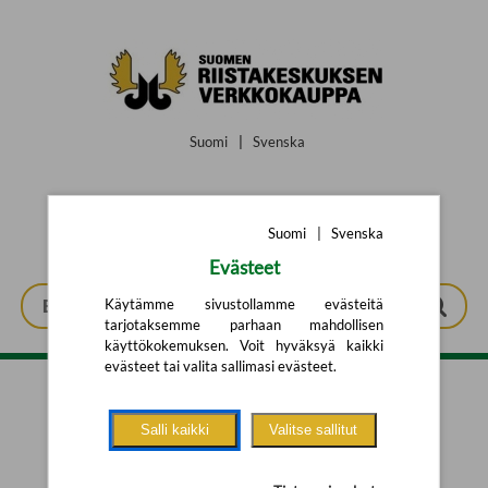
Siirry pääsisältöön
Suomi
|
Svenska
Suomi
|
Svenska
Evästeet
Käytämme sivustollamme evästeitä
tarjotaksemme parhaan mahdollisen
käyttökokemuksen. Voit hyväksyä kaikki
evästeet tai valita sallimasi evästeet.
Tarkennettu haku
Salli kaikki
Valitse sallitut
Yhtään tuotetta ei löytynyt.
Yritä uutta hakua alla olevalla
hakulomakkeella.