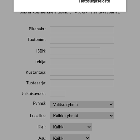
Tietosuojaseloste
Yritä hakea pienemmällä määrällä hakutekijöitä ja jätä
pois erikoismerkkejä (esim. \' " # % & / ) sisältävät sanat.
Pikahaku:
Tuotenimi:
ISBN:
Tekijä:
Kustantaja:
Tuotesarja:
Julkaisuvuosi:
Ryhmä:
Luokitus:
Kieli:
Asu: