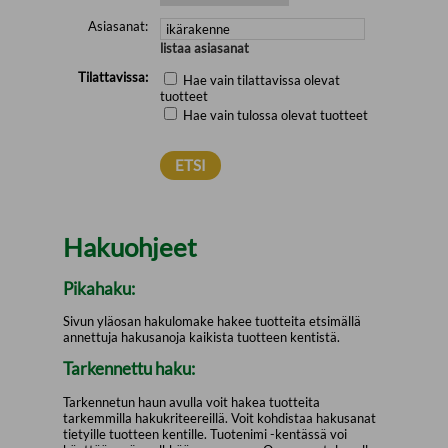
Asiasanat:
listaa asiasanat
Tilattavissa:
Hae vain tilattavissa olevat
tuotteet
Hae vain tulossa olevat tuotteet
Hakuohjeet
Pikahaku:
Sivun yläosan hakulomake hakee tuotteita etsimällä
annettuja hakusanoja kaikista tuotteen kentistä.
Tarkennettu haku:
Tarkennetun haun avulla voit hakea tuotteita
tarkemmilla hakukriteereillä. Voit kohdistaa hakusanat
tietyille tuotteen kentille. Tuotenimi -kentässä voi