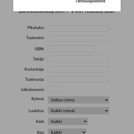
Tietosuojaseloste
Yritä hakea pienemmällä määrällä hakutekijöitä ja jätä
pois erikoismerkkejä (esim. \' " # % & / ) sisältävät sanat.
Pikahaku:
Tuotenimi:
ISBN:
Tekijä:
Kustantaja:
Tuotesarja:
Julkaisuvuosi:
Ryhmä:
Luokitus:
Kieli:
Asu: