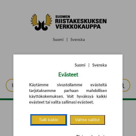
Siirry pääsisältöön
Suomi
|
Svenska
Suomi
|
Svenska
Evästeet
Käytämme sivustollamme evästeitä
tarjotaksemme parhaan mahdollisen
käyttökokemuksen. Voit hyväksyä kaikki
evästeet tai valita sallimasi evästeet.
Tarkennettu haku
Salli kaikki
Valitse sallitut
Yhtään tuotetta ei löytynyt.
Yritä uutta hakua alla olevalla
hakulomakkeella.